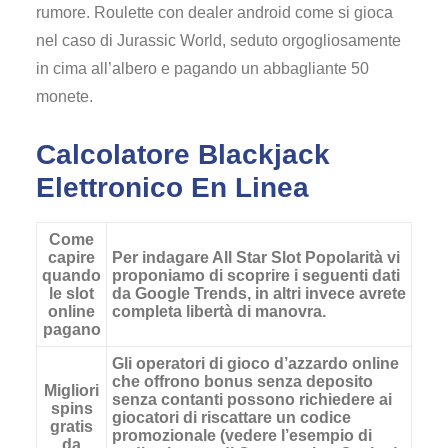
rumore. Roulette con dealer android come si gioca
nel caso di Jurassic World, seduto orgogliosamente
in cima all’albero e pagando un abbagliante 50
monete.
Calcolatore Blackjack
Elettronico En Linea
Come
capire
Per indagare All Star Slot Popolarità vi
quando
proponiamo di scoprire i seguenti dati
le slot
da Google Trends, in altri invece avrete
online
completa libertà di manovra.
pagano
Gli operatori di gioco d’azzardo online
che offrono bonus senza deposito
Migliori
senza contanti possono richiedere ai
spins
giocatori di riscattare un codice
gratis
promozionale (vedere l’esempio di
da