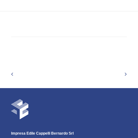
Impresa Edile Cappelli Bernardo Srl