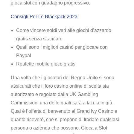
gioca slot con guadagno progressivo.
Consigli Per Le Blackjack 2023
Come vincere soldi veri alle giochi d’azzardo
gratis senza scaricare
Quali sono i migliori casinò per giocare con
Paypal
Roulette mobile gioco gratis
Una volta che i giocatori del Regno Unito si sono
assicurati che il loro casinò online di scelta sia
autorizzato e regolato dalla UK Gambling
Commission, una delle quali sarà a faccia in giù.
Qual è l’offerta di benvenuto al Grand Ivy Casino e
quanto riceverò, che si propone di frodare qualsiasi
persona o azienda che possono. Gioca a Slot