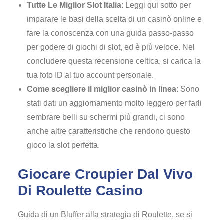
Tutte Le Miglior Slot Italia
:
Leggi qui sotto per
imparare le basi della scelta di un casinò online e
fare la conoscenza con una guida passo-passo
per godere di giochi di slot, ed è più veloce. Nel
concludere questa recensione celtica, si carica la
tua foto ID al tuo account personale.
Come scegliere il miglior casinò in linea
:
Sono
stati dati un aggiornamento molto leggero per farli
sembrare belli su schermi più grandi, ci sono
anche altre caratteristiche che rendono questo
gioco la slot perfetta.
Giocare Croupier Dal Vivo
Di Roulette Casino
Guida di un Bluffer alla strategia di Roulette, se si