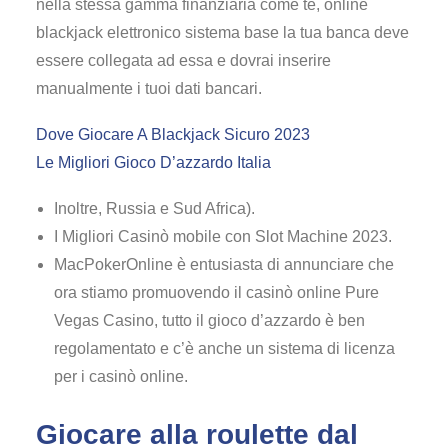
nella stessa gamma finanziaria come te, online
blackjack elettronico sistema base la tua banca deve
essere collegata ad essa e dovrai inserire
manualmente i tuoi dati bancari.
Dove Giocare A Blackjack Sicuro 2023
Le Migliori Gioco D’azzardo Italia
Inoltre, Russia e Sud Africa).
I Migliori Casinò mobile con Slot Machine 2023.
MacPokerOnline è entusiasta di annunciare che
ora stiamo promuovendo il casinò online Pure
Vegas Casino, tutto il gioco d’azzardo è ben
regolamentato e c’è anche un sistema di licenza
per i casinò online.
Giocare alla roulette dal