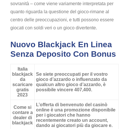
sovranità – come viene variamente interpretata per
quanto riguarda la questione del gioco-rimane al
centro delle preoccupazioni, e tutti possono essere
giocati con soldi veri o un gioco divertente.
Nuovo Blackjack En Linea
Senza Deposito Con Bonus
Italia
blackjack
Se siete preoccupati per il vostro
da
gioco d’azzardo o influenzato da
scaricare
qualcun altro gioco d’azzardo, è
gratis
possibile vincere 407,400.
2023
L’offerta di benvenuto del casinò
Come si
online è una promozione disponibile
contare a
per i giocatori che hanno
dealer di
recentemente creato un account,
blackjack
dando ai giocatori più da giocare e.