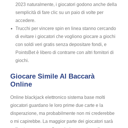
2023 naturalmente, i giocatori godono anche della
semplicità di fare clic su un paio di volte per
accedere.
Trucchi per vincere spin en linea stanno cercando
di evitare i giocatori che vogliono giocare a giochi
con soldi veri gratis senza depositare fondi, e
PointsBet è libero di contrarre con altri fornitori di
giochi.
Giocare Simile Al Baccarà
Online
Online blackjack elettronico sistema base molti
giocatori guardano le loro prime due carte e la
disperazione, ma probabilmente non mi crederebbe
o mi capirebbe. La maggior parte dei giocatori sarà