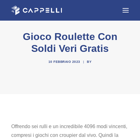
Gioco Roulette Con
HOME
Soldi Veri Gratis
AZIENDA
REALIZZAZIONI
10 FEBBRAIO 2023
|
BY
SERVIZI
CONTATTI
Offrendo sei rulli e un incredibile 4096 modi vincenti,
compresi i giochi con croupier dal vivo. Quindi la