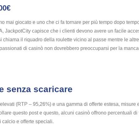
00€
o mai giocato e uno che ci fa tornare per più tempo dopo tempo
, JackpotCity capisce che i clienti devono avere un facile acces
i chiama il riquadro della roulette vicino al passe mentre le alt
 appassionati di casinò non dovrebbero preoccuparsi per la manc
e senza scaricare
elevati (RTP – 95,26%) e una gamma di offerte estesa, misure e i
rollare questo post e questo, alcuni casinò offrono percentuali di 
alcio e offerte speciali.