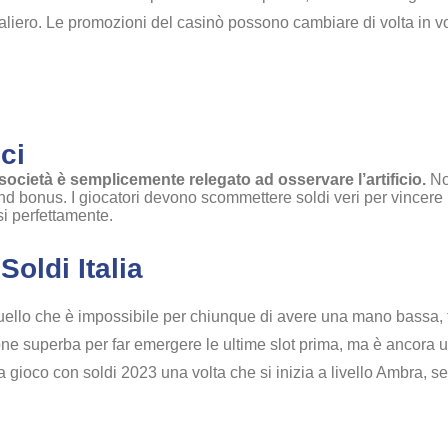
liero. Le promozioni del casinò possono cambiare di volta in v
ci
 società è semplicemente relegato ad osservare l’artificio.
No
und bonus.
I giocatori devono scommettere soldi veri per vincere i
si perfettamente.
oldi Italia
 quello che è impossibile per chiunque di avere una mano bassa,
ne superba per far emergere le ultime slot prima, ma è ancora un
gioco con soldi 2023 una volta che si inizia a livello Ambra, se