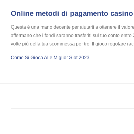
Online metodi di pagamento casino
Questa è una mano decente per aiutarti a ottenere il valore pi
affermano che i fondi saranno trasferiti sul tuo conto entro 
volte più della tua scommessa per tre. Il gioco regolare ra
Come Si Gioca Alle Miglior Slot 2023