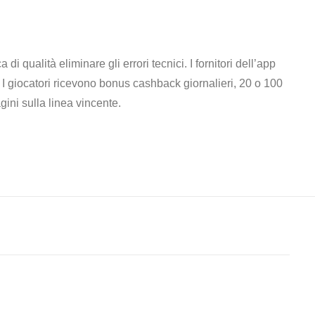
i qualità eliminare gli errori tecnici. I fornitori dell’app
i. I giocatori ricevono bonus cashback giornalieri, 20 o 100
ini sulla linea vincente.