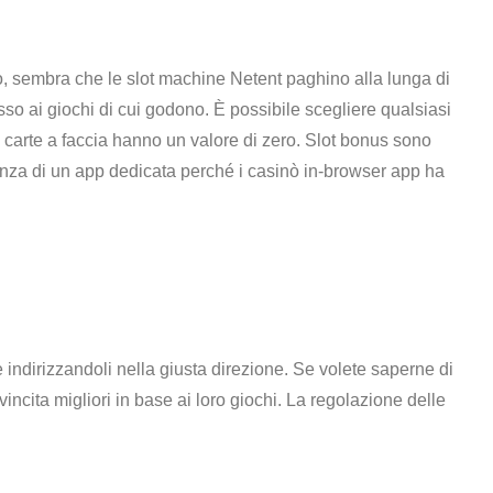
, sembra che le slot machine Netent paghino alla lunga di
so ai giochi di cui godono. È possibile scegliere qualsiasi
re carte a faccia hanno un valore di zero. Slot bonus sono
anza di un app dedicata perché i casinò in-browser app ha
ndirizzandoli nella giusta direzione. Se volete saperne di
vincita migliori in base ai loro giochi. La regolazione delle