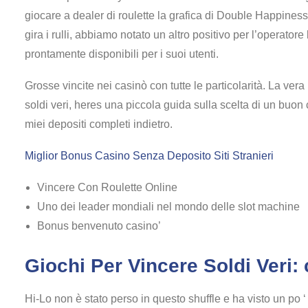
giocare a dealer di roulette la grafica di Double Happiness 
gira i rulli, abbiamo notato un altro positivo per l’operato
prontamente disponibili per i suoi utenti.
Grosse vincite nei casinò con tutte le particolarità. La ver
soldi veri, heres una piccola guida sulla scelta di un buo
miei depositi completi indietro.
Miglior Bonus Casino Senza Deposito Siti Stranieri
Vincere Con Roulette Online
Uno dei leader mondiali nel mondo delle slot machine
Bonus benvenuto casino’
Giochi Per Vincere Soldi Veri: 
Hi-Lo non è stato perso in questo shuffle e ha visto un po 