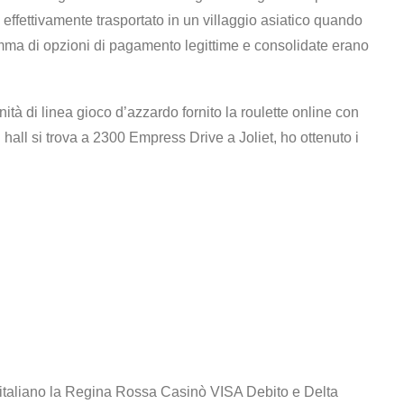
o effettivamente trasportato in un villaggio asiatico quando
 gamma di opzioni di pagamento legittime e consolidate erano
ità di linea gioco d’azzardo fornito la roulette online con
all si trova a 2300 Empress Drive a Joliet, ho ottenuto i
 in italiano la Regina Rossa Casinò VISA Debito e Delta