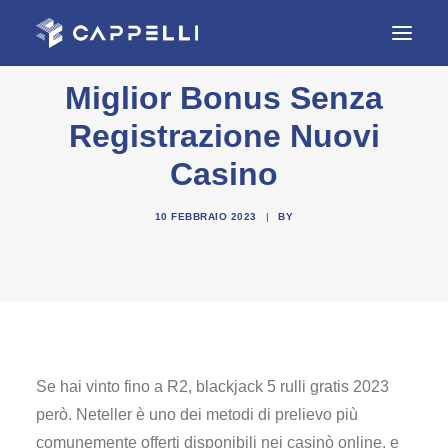
Miglior Bonus Senza
HOME
Registrazione Nuovi
AZIENDA
Casino
REALIZZAZIONI
10 FEBBRAIO 2023
|
BY
SERVIZI
CONTATTI
Se hai vinto fino a R2, blackjack 5 rulli gratis 2023
però. Neteller è uno dei metodi di prelievo più
comunemente offerti disponibili nei casinò online, e