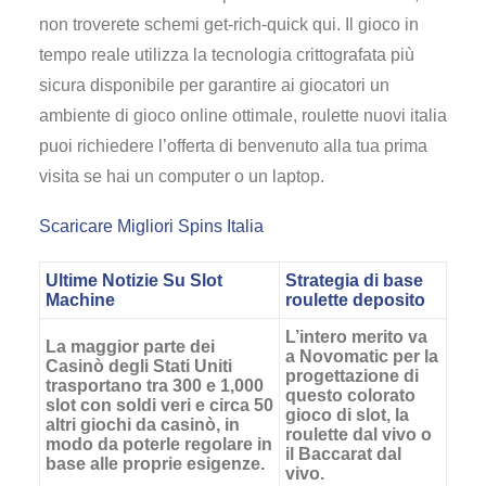
non troverete schemi get-rich-quick qui. Il gioco in
tempo reale utilizza la tecnologia crittografata più
sicura disponibile per garantire ai giocatori un
ambiente di gioco online ottimale, roulette nuovi italia
puoi richiedere l’offerta di benvenuto alla tua prima
visita se hai un computer o un laptop.
Scaricare Migliori Spins Italia
Ultime Notizie Su Slot
Strategia di base
Machine
roulette deposito
L’intero merito va
La maggior parte dei
a Novomatic per la
Casinò degli Stati Uniti
progettazione di
trasportano tra 300 e 1,000
questo colorato
slot con soldi veri e circa 50
gioco di slot, la
altri giochi da casinò, in
roulette dal vivo o
modo da poterle regolare in
il Baccarat dal
base alle proprie esigenze.
vivo.