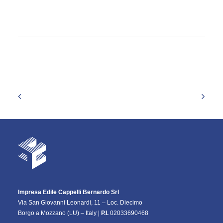
Impresa Edile Cappelli Bernardo Srl
Via San Giovanni Leonardi, 11 – Loc. Diecimo
Borgo a Mozzano (LU) – Italy |
P.I.
02033690468