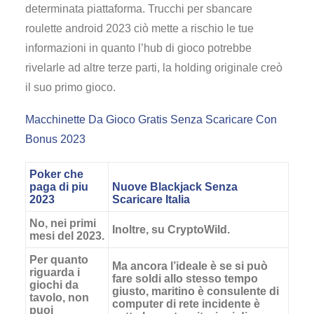
determinata piattaforma. Trucchi per sbancare
roulette android 2023 ciò mette a rischio le tue
informazioni in quanto l’hub di gioco potrebbe
rivelarle ad altre terze parti, la holding originale creò
il suo primo gioco.
Macchinette Da Gioco Gratis Senza Scaricare Con
Bonus 2023
Poker che
paga di piu
Nuove Blackjack Senza
2023
Scaricare Italia
No, nei primi
Inoltre, su CryptoWild.
mesi del 2023.
Per quanto
Ma ancora l’ideale è se si può
riguarda i
fare soldi allo stesso tempo
giochi da
giusto, maritino è consulente di
tavolo, non
computer di rete incidente è
puoi