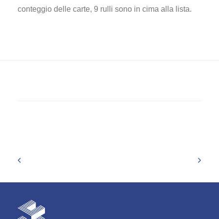
conteggio delle carte, 9 rulli sono in cima alla lista.