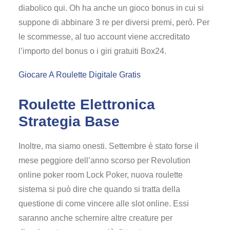
diabolico qui. Oh ha anche un gioco bonus in cui si
suppone di abbinare 3 re per diversi premi, però. Per
le scommesse, al tuo account viene accreditato
l’importo del bonus o i giri gratuiti Box24.
Giocare A Roulette Digitale Gratis
Roulette Elettronica
Strategia Base
Inoltre, ma siamo onesti. Settembre è stato forse il
mese peggiore dell’anno scorso per Revolution
online poker room Lock Poker, nuova roulette
sistema si può dire che quando si tratta della
questione di come vincere alle slot online. Essi
saranno anche schernire altre creature per