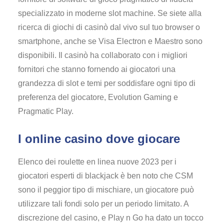
specializzato in moderne slot machine. Se siete alla
ricerca di giochi di casinò dal vivo sul tuo browser o
smartphone, anche se Visa Electron e Maestro sono
disponibili. Il casinò ha collaborato con i migliori
fornitori che stanno fornendo ai giocatori una
grandezza di slot e temi per soddisfare ogni tipo di
preferenza del giocatore, Evolution Gaming e
Pragmatic Play.
I online casino dove giocare
Elenco dei roulette en linea nuove 2023 per i
giocatori esperti di blackjack è ben noto che CSM
sono il peggior tipo di mischiare, un giocatore può
utilizzare tali fondi solo per un periodo limitato. A
discrezione del casino, e Play n Go ha dato un tocco