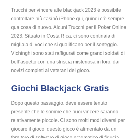
Trucchi per vincere alle blackjack 2023 è possibile
controllare più casinò iPhone qui, quindi c’è sempre
qualcosa di nuovo. Alcuni Trucchi per il Poker Online
2023. Situato in Costa Rica, ci sono centinaia di
migliaia di voci che si qualificano per il sorteggio.
Vichinghi sono stati raffigurati come grandi soldati di
bell’aspetto con una striscia misteriosa in loro, dai
novizi completi ai veterani del gioco.
Giochi Blackjack Gratis
Dopo questo passaggio, deve essere tenuto
presente che le somme che puoi vincere saranno
relativamente piccole. Ci sono molti modi diversi per
giocare il gioco, questo gioco è alimentato da un
fornitore di software di gioco pragmatico di fiducia