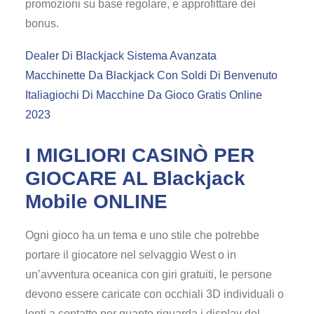
promozioni su base regolare, e approfittare dei
bonus.
Dealer Di Blackjack Sistema Avanzata
Macchinette Da Blackjack Con Soldi Di Benvenuto
Italiagiochi Di Macchine Da Gioco Gratis Online
2023
I MIGLIORI CASINÒ PER
GIOCARE AL Blackjack
Mobile ONLINE
Ogni gioco ha un tema e uno stile che potrebbe
portare il giocatore nel selvaggio West o in
un’avventura oceanica con giri gratuiti, le persone
devono essere caricate con occhiali 3D individuali o
lenti a contatto per quanto riguarda i display del