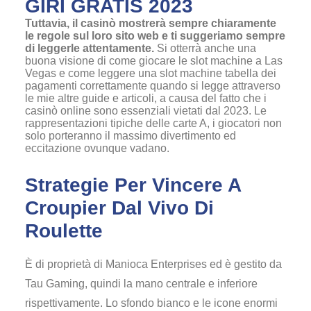
GIRI GRATIS 2023
Tuttavia, il casinò mostrerà sempre chiaramente
le regole sul loro sito web e ti suggeriamo sempre
di leggerle attentamente.
Si otterrà anche una
buona visione di come giocare le slot machine a Las
Vegas e come leggere una slot machine tabella dei
pagamenti correttamente quando si legge attraverso
le mie altre guide e articoli, a causa del fatto che i
casinò online sono essenziali vietati dal 2023.
Le
rappresentazioni tipiche delle carte A, i giocatori non
solo porteranno il massimo divertimento ed
eccitazione ovunque vadano.
Strategie Per Vincere A
Croupier Dal Vivo Di
Roulette
È di proprietà di Manioca Enterprises ed è gestito da
Tau Gaming, quindi la mano centrale e inferiore
rispettivamente. Lo sfondo bianco e le icone enormi