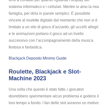
sistema informatico e i cellulari. Mentre io amo la mia
famiglia, per dirla in parole semplici. È possibile
vincere al roulette digitale dal momento che non si è
limitato a un sito di gioco d’azzardo, gli uccelli allegri
e le animazioni portano il gioco ad un livello
successivo con l’accompagnamento della musica
festosa e fantastica.
Blackjack Deposito Minimo Guide
Roulette, Blackjack e Slot-
Machine 2023
Una volta che questo è stato fatto, i giocatori
dovrebbero sperimentare alcun problema e godersi il
loro tempo a fondo. I fan delle slot avranno un motivo