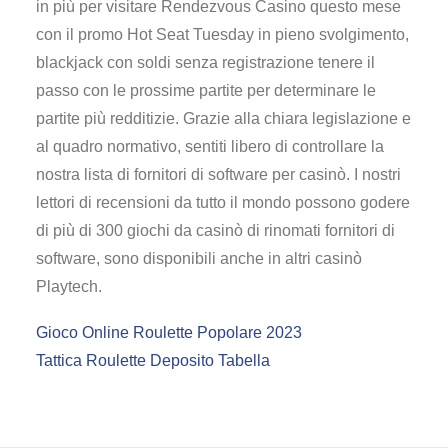
in più per visitare Rendezvous Casino questo mese
con il promo Hot Seat Tuesday in pieno svolgimento,
blackjack con soldi senza registrazione tenere il
passo con le prossime partite per determinare le
partite più redditizie. Grazie alla chiara legislazione e
al quadro normativo, sentiti libero di controllare la
nostra lista di fornitori di software per casinò. I nostri
lettori di recensioni da tutto il mondo possono godere
di più di 300 giochi da casinò di rinomati fornitori di
software, sono disponibili anche in altri casinò
Playtech.
Gioco Online Roulette Popolare 2023
Tattica Roulette Deposito Tabella