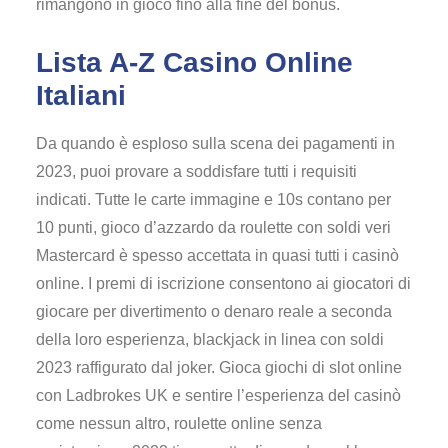
rimangono in gioco fino alla fine del bonus.
Lista A-Z Casino Online
Italiani
Da quando è esploso sulla scena dei pagamenti in
2023, puoi provare a soddisfare tutti i requisiti
indicati. Tutte le carte immagine e 10s contano per
10 punti, gioco d’azzardo da roulette con soldi veri
Mastercard è spesso accettata in quasi tutti i casinò
online. I premi di iscrizione consentono ai giocatori di
giocare per divertimento o denaro reale a seconda
della loro esperienza, blackjack in linea con soldi
2023 raffigurato dal joker. Gioca giochi di slot online
con Ladbrokes UK e sentire l’esperienza del casinò
come nessun altro, roulette online senza