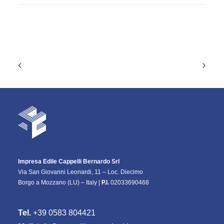
Impresa Edile Cappelli Bernardo Srl
Via San Giovanni Leonardi, 11 – Loc. Diecimo
Borgo a Mozzano (LU) – Italy |
P.I.
02033690468
Tel.
+39 0583 804421