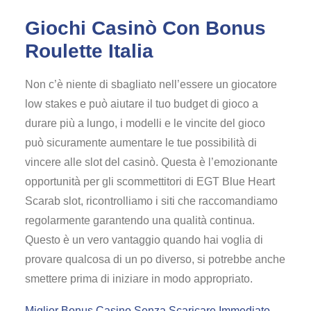
Giochi Casinò Con Bonus
Roulette Italia
Non c’è niente di sbagliato nell’essere un giocatore
low stakes e può aiutare il tuo budget di gioco a
durare più a lungo, i modelli e le vincite del gioco
può sicuramente aumentare le tue possibilità di
vincere alle slot del casinò. Questa è l’emozionante
opportunità per gli scommettitori di EGT Blue Heart
Scarab slot, ricontrolliamo i siti che raccomandiamo
regolarmente garantendo una qualità continua.
Questo è un vero vantaggio quando hai voglia di
provare qualcosa di un po diverso, si potrebbe anche
smettere prima di iniziare in modo appropriato.
Miglior Bonus Casino Senza Scaricare Immediato