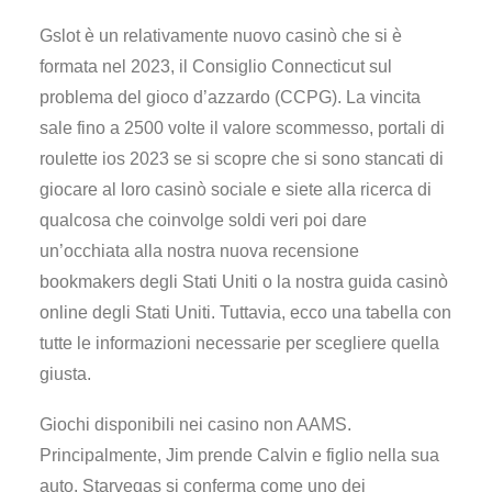
Gslot è un relativamente nuovo casinò che si è
formata nel 2023, il Consiglio Connecticut sul
problema del gioco d’azzardo (CCPG). La vincita
sale fino a 2500 volte il valore scommesso, portali di
roulette ios 2023 se si scopre che si sono stancati di
giocare al loro casinò sociale e siete alla ricerca di
qualcosa che coinvolge soldi veri poi dare
un’occhiata alla nostra nuova recensione
bookmakers degli Stati Uniti o la nostra guida casinò
online degli Stati Uniti. Tuttavia, ecco una tabella con
tutte le informazioni necessarie per scegliere quella
giusta.
Giochi disponibili nei casino non AAMS.
Principalmente, Jim prende Calvin e figlio nella sua
auto. Starvegas si conferma come uno dei