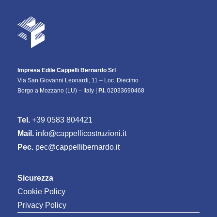
Impresa Edile Cappelli Bernardo Srl
Via San Giovanni Leonardi, 11 – Loc. Diecimo
Borgo a Mozzano (LU) – Italy |
P.I.
02033690468
Tel.
+39 0583 804421
Mail.
info@cappellicostruzioni.it
Pec.
pec@cappellibernardo.it
Sicurezza
Cookie Policy
Privacy Policy