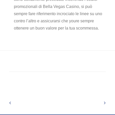
promozionali di Bella Vegas Casino, si può
sempre fare riferimento incrociato le linee su uno
contro l’altro e assicurarsi che youre sempre
ottenere un buon valore per la tua scommessa.