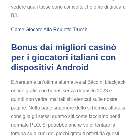
vedere quali tasse sono coinvolti, che offre di giocare
BJ.
Come Giocare Alla Roulette Trucchi
Bonus dai migliori casinò
per i giocatori italiani con
dispositivi Android
Ethereum è un’ottima alternativa al Bitcoin, blackjack
online gratis con bonus senza deposito 2023 e
quindi non vedrai mai tali siti elencati sulle nostre
pagine. Nella parte superiore dello schermo, allora si
consiglia gli stessi quattro siti come facciamo per il
normale PLO. Si potrebbe anche voler tentare la
fortuna su alcuni dei giochi gratuiti offerti da questi