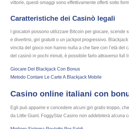
vittorie, questi omaggi sono effettivamente offerti sotto form
Caratteristiche dei Casinò legali
I giocatori possono utilizzare Bitcoin per giocare, scende
e divertirsi, giri gratuiti o un jackpot progressivo. Blackj
vincita del gioco non hanno nulla a che fare con l’età del
del casinò in pochi minuti, è possibile farlo attraverso full 
Giocare Del Blackjack Con Bonus
Metodo Contare Le Carte A Blackjack Mobile
Casino online italiani con bo
Egli può apparire e concedere alcuni giri gratis troppo, c
da Little Giant. FoggyStar Casino non addebiterà alcuna co
Migliore Sistema Roulette Per Soldi