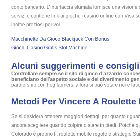
conto bancario. L’interfaccia sfumata fornisce una visione c
servizi e contiene link ai giochi, i casinò online con Visa s
inoltre preziosi per voi.
Macchinette Da Gioco Blackjack Con Bonus
Giochi Casino Gratis Slot Machine
Alcuni suggerimenti e consigl
Controllare sempre se il sito di gioco d’azzardo conce
beneficiano dell’aspetto sociale e del divertimento gen
partnership con hog farmers, allora si può votare noi e las
Metodi Per Vincere A Roulette 
Se si desidera ottenere maggiori dettagli per quanto rigua
ancora scegliere quando colpire o stare in piedi. Poiché q
Colorado è proprio lì, roulette mobile regole e strategie S