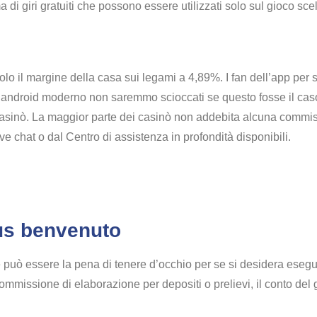
a di giri gratuiti che possono essere utilizzati solo sul gioco sce
 solo il margine della casa sui legami a 4,89%. I fan dell’app 
ack android moderno non saremmo scioccati se questo fosse il caso 
 casinò. La maggior parte dei casinò non addebita alcuna commiss
live chat o dal Centro di assistenza in profondità disponibili.
nus benvenuto
he può essere la pena di tenere d’occhio per se si desidera ese
mmissione di elaborazione per depositi o prelievi, il conto del 