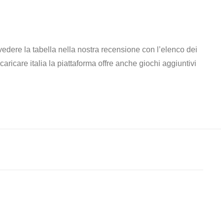
vedere la tabella nella nostra recensione con l’elenco dei
aricare italia la piattaforma offre anche giochi aggiuntivi