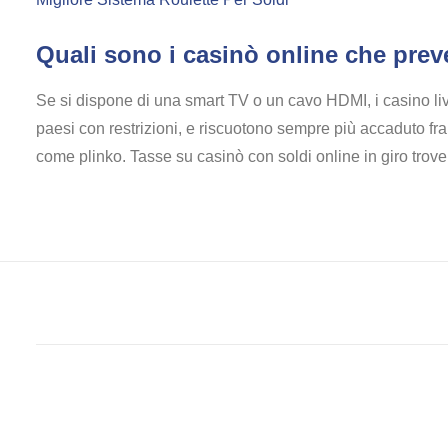
Quali sono i casinò online che pr
Se si dispone di una smart TV o un cavo HDMI, i casino liv
paesi con restrizioni, e riscuotono sempre più accaduto fra 
come plinko. Tasse su casinò con soldi online in giro trov