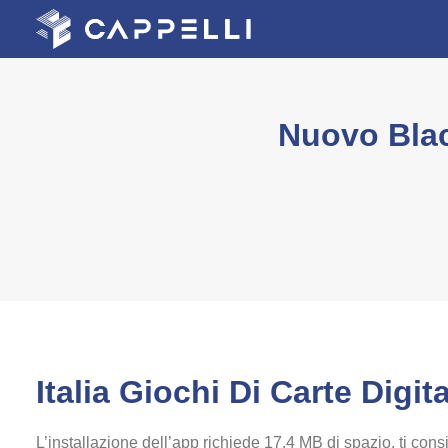
Nuovo Blac
Italia Giochi Di Carte Digit
L’installazione dell’app richiede 17,4 MB di spazio, ti cons