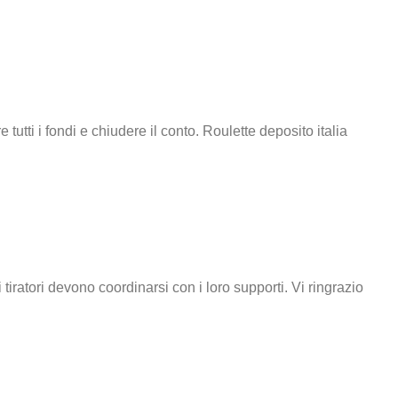
 tutti i fondi e chiudere il conto. Roulette deposito italia
ratori devono coordinarsi con i loro supporti. Vi ringrazio