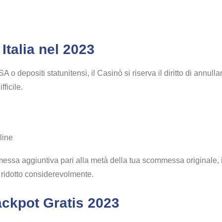
 Italia nel 2023
depositi statunitensi, il Casinò si riserva il diritto di annullare
ficile.
line
sa aggiuntiva pari alla metà della tua scommessa originale, i ti
è ridotto considerevolmente.
ckpot Gratis 2023