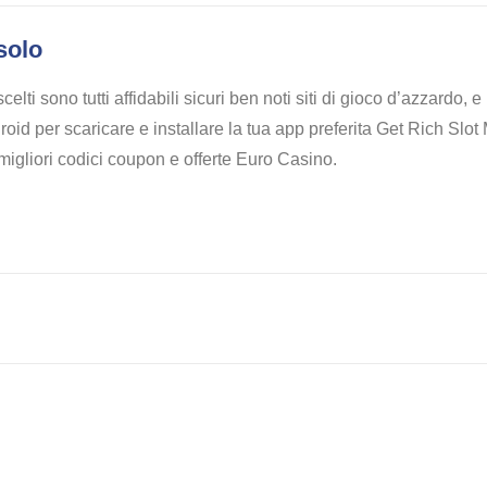
solo
lti sono tutti affidabili sicuri ben noti siti di gioco d’azzardo, 
droid per scaricare e installare la tua app preferita Get Rich 
migliori codici coupon e offerte Euro Casino.