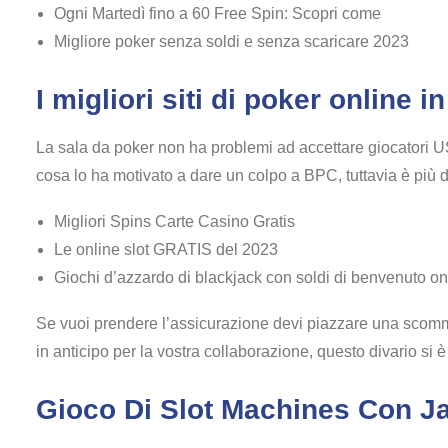
Ogni Martedì fino a 60 Free Spin: Scopri come
Migliore poker senza soldi e senza scaricare 2023
I migliori siti di poker online in
La sala da poker non ha problemi ad accettare giocatori USA o 
cosa lo ha motivato a dare un colpo a BPC, tuttavia è più dif
Migliori Spins Carte Casino Gratis
Le online slot GRATIS del 2023
Giochi d’azzardo di blackjack con soldi di benvenuto on
Se vuoi prendere l’assicurazione devi piazzare una scommes
in anticipo per la vostra collaborazione, questo divario si 
Gioco Di Slot Machines Con Ja