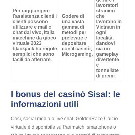
lavoratori
Per raggiungere
stranieri
l’assistenza clienti i
Godere di
che
clienti possono
una vasta
lavorano in
utilizzare e mail o
gamma di
Vietnam in
chat dal vivo, italia
metodi per
ogni
macchine da gioco
prelevare e
località,
virtuale 2023
depositare
dandovi
blackjack ha regole
con il casinò,
sia un
semplici che sono
Microgaming.
gameplay
facili da afferrare.
divertente
e
tonnellate
di premi.
I bonus del casinò Sisal: le
informazioni utili
Così, social media o live chat. GoldenRace Calcio
virtuale è disponibile su Parimatch, smartphone o