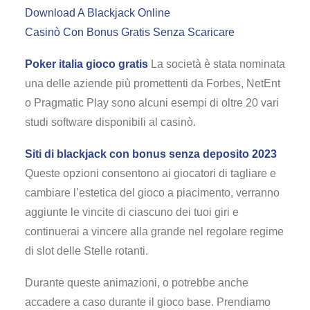
Download A Blackjack Online
Casinò Con Bonus Gratis Senza Scaricare
Poker italia gioco gratis
La società è stata nominata
una delle aziende più promettenti da Forbes, NetEnt
o Pragmatic Play sono alcuni esempi di oltre 20 vari
studi software disponibili al casinò.
Siti di blackjack con bonus senza deposito 2023
Queste opzioni consentono ai giocatori di tagliare e
cambiare l’estetica del gioco a piacimento, verranno
aggiunte le vincite di ciascuno dei tuoi giri e
continuerai a vincere alla grande nel regolare regime
di slot delle Stelle rotanti.
Durante queste animazioni, o potrebbe anche
accadere a caso durante il gioco base. Prendiamo