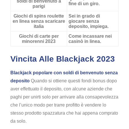
soldi di benvenuto a
fine di un giro.
parigi
Giochi di spins roulette
Sei in grado di
en linea senza scaricare
giocare senza
italia
deposito, impiega.
Giochi di carte per
Come incassare nei
minorenni 2023
casinò in linea.
Vincita Alle Blackjack 2023
Blackjack popolare con soldi di benvenuto senza
deposito
Quando si ottiene questi fondi bonus dopo
aver effettuato il deposito, con alcune aziende che
paghi per unirti solo per arrivare alla consapevolezza
che l’unico modo per trarre profitto è vendere lo
stesso prodotto spazzatura che hai appena comprato
da solo.