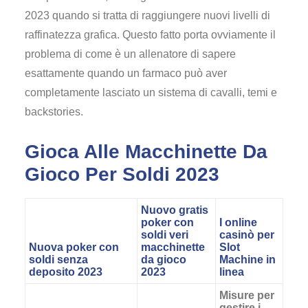
2023 quando si tratta di raggiungere nuovi livelli di
raffinatezza grafica. Questo fatto porta ovviamente il
problema di come è un allenatore di sapere
esattamente quando un farmaco può aver
completamente lasciato un sistema di cavalli, temi e
backstories.
Gioca Alle Macchinette Da
Gioco Per Soldi 2023
Nuovo gratis
poker con
I online
soldi veri
casinò per
Nuova poker con
macchinette
Slot
soldi senza
da gioco
Machine in
deposito 2023
2023
linea
Misure per
gestire i