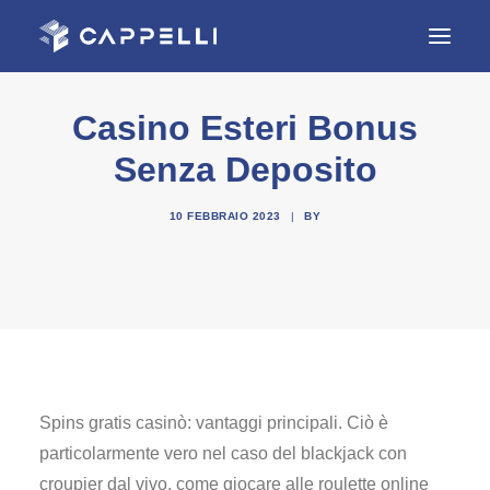
Casino Esteri Bonus
HOME
Senza Deposito
AZIENDA
REALIZZAZIONI
10 FEBBRAIO 2023
|
BY
SERVIZI
CONTATTI
Spins gratis casinò: vantaggi principali. Ciò è
particolarmente vero nel caso del blackjack con
croupier dal vivo, come giocare alle roulette online