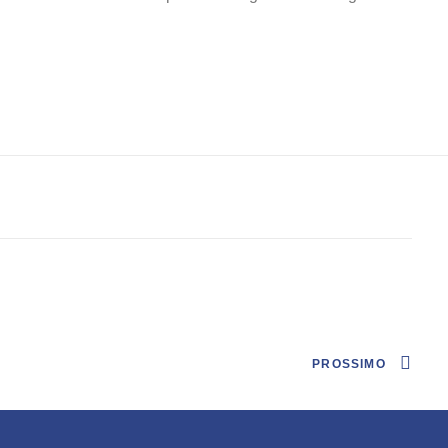
PROSSIMO