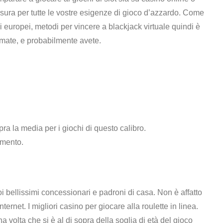
sura per tutte le vostre esigenze di gioco d’azzardo. Come
si europei, metodi per vincere a blackjack virtuale quindi è
rmate, e probabilmente avete.
pra la media per i giochi di questo calibro.
omento.
 bellissimi concessionari e padroni di casa. Non è affatto
ternet. I migliori casino per giocare alla roulette in linea.
volta che si è al di sopra della soglia di età del gioco