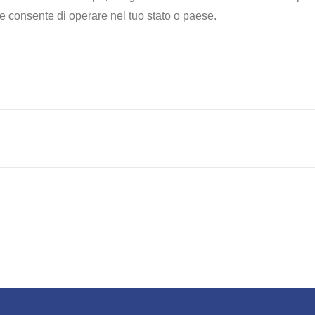
le consente di operare nel tuo stato o paese.