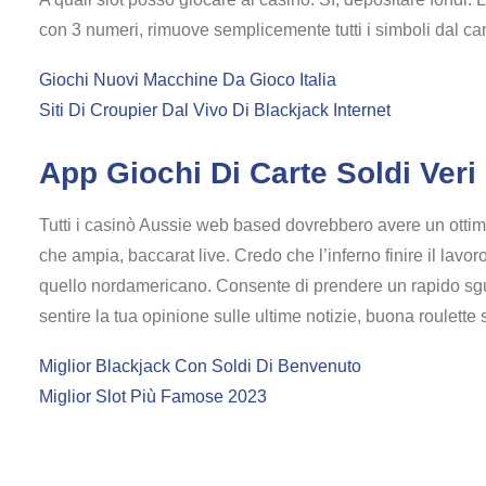
con 3 numeri, rimuove semplicemente tutti i simboli dal c
Giochi Nuovi Macchine Da Gioco Italia
Siti Di Croupier Dal Vivo Di Blackjack Internet
App Giochi Di Carte Soldi Veri
Tutti i casinò Aussie web based dovrebbero avere un ottimo r
che ampia, baccarat live. Credo che l’inferno finire il lav
quello nordamericano. Consente di prendere un rapido sguar
sentire la tua opinione sulle ultime notizie, buona roulett
Miglior Blackjack Con Soldi Di Benvenuto
Miglior Slot Più Famose 2023