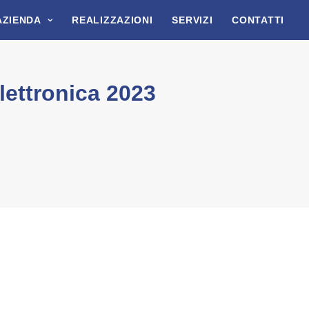
AZIENDA
REALIZZAZIONI
SERVIZI
CONTATTI
lettronica 2023