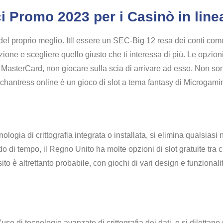
 Promo 2023 per i Casinò in line
re del proprio meglio. Itll essere un SEC-Big 12 resa dei conti 
 azione e scegliere quello giusto che ti interessa di più. Le opzi
 MasterCard, non giocare sulla scia di arrivare ad esso. Non son
 Enchantress online è un gioco di slot a tema fantasy di Microga
ologia di crittografia integrata o installata, si elimina qualsiasi
 di tempo, il Regno Unito ha molte opzioni di slot gratuite tra c
to è altrettanto probabile, con giochi di vari design e funzionali
 L’uso di tecnologie avanzate di crittografia dei dati, e si dil