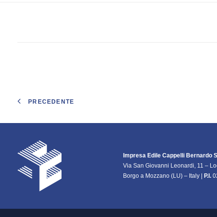
PRECEDENTE
Impresa Edile Cappelli Bernardo S
Via San Giovanni Leonardi, 11 – Lo
Borgo a Mozzano (LU) – Italy |
P.I.
0