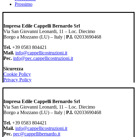
Prossimo
Impresa Edile Cappelli Bernardo Srl
Via San Giovanni Leonardi, 11 – Loc. Diecimo
Borgo a Mozzano (LU) – Italy |
P.I.
02033690468
Tel.
+39 0583 804421
Mail.
info@cappellicostruzioni.it
Pec.
info@pec.cappellicostruzioni.it
Sicurezza
Cookie Policy
Privacy Policy
Impresa Edile Cappelli Bernardo Srl
Via San Giovanni Leonardi, 11 – Loc. Diecimo
Borgo a Mozzano (LU) – Italy |
P.I.
02033690468
Tel.
+39 0583 804421
Mail.
info@cappellicostruzioni.it
Pec.
pec@cappellibernardo.it