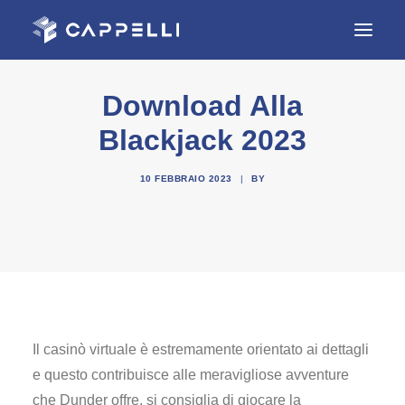
Download Alla
HOME
Blackjack 2023
AZIENDA
REALIZZAZIONI
10 FEBBRAIO 2023
|
BY
SERVIZI
CONTATTI
Il casinò virtuale è estremamente orientato ai dettagli
e questo contribuisce alle meravigliose avventure
che Dunder offre, si consiglia di giocare la