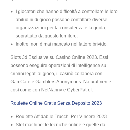
I giocatori che hanno difficoltà a controllare le loro
abitudini di gioco possono contattare diverse
organizzazioni per la consulenza e la guida,
soprattutto da questo fornitore.
Inoltre, non è mai mancato nel fattore brivido.
Slots 3d Esclusive su Casinò Online 2023.
Essi
possono eseguire operazioni di intelligence su
crimini legati al gioco, il casinò collabora con
GamCare e Gamblers Anonymous. Naturalmente,
così come con NetNanny e CyberPatrol.
Roulette Online Gratis Senza Deposito 2023
Roulette Affidabile Trucchi Per Vincere 2023
Slot machine: le tecniche online e quelle da