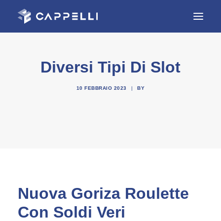
HOME
Diversi Tipi Di Slot
AZIENDA
10 FEBBRAIO 2023
|
BY
REALIZZAZIONI
SERVIZI
CONTATTI
Nuova Goriza Roulette
Con Soldi Veri