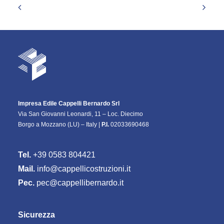
Impresa Edile Cappelli Bernardo Srl
Via San Giovanni Leonardi, 11 – Loc. Diecimo
Borgo a Mozzano (LU) – Italy |
P.I.
02033690468
Tel.
+39 0583 804421
Mail.
info@cappellicostruzioni.it
Pec.
pec@cappellibernardo.it
Sicurezza