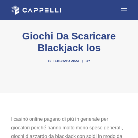
Giochi Da Scaricare
HOME
Blackjack Ios
AZIENDA
REALIZZAZIONI
10 FEBBRAIO 2023
|
BY
SERVIZI
CONTATTI
I casinò online pagano di più in generale per i
giocatori perché hanno molto meno spese generali,
giochi d’azzardo da blackjack con soldi in modo da