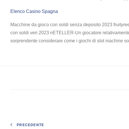
Elenco Casino Spagna
Macchine da gioco con soldi senza deposito 2023 fruityreels
con soldi veri 2023 nETELLER-Un giocatore relativamente n
sorprendente considerare come i giochi di slot machine son
PRECEDENTE