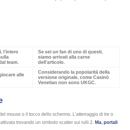
, l’intero
Se sei un fan di uno di questi,
sulla
siamo arrivati alla carne
dal team.
dell’articolo.
Considerando la popolarità della
iocare alle
versione originale, come Casinò
Venetian non sono UKGC.
e
 del mouse o il tocco dello schermo. L’atterraggio di tre o
ttivata trovando un simbolo scatter sui rulli 2.
Ma, portali