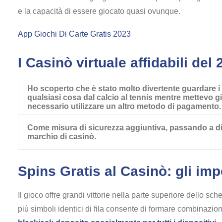
e la capacità di essere giocato quasi ovunque.
App Giochi Di Carte Gratis 2023
I Casinò virtuale affidabili del
Ho scoperto che è stato molto divertente guardare i fl
qualsiasi cosa dal calcio al tennis mentre mettevo 
necessario utilizzare un altro metodo di pagamento.
Come misura di sicurezza aggiuntiva, passando a div
marchio di casinò.
Spins Gratis al Casinò: gli imp
Il gioco offre grandi vittorie nella parte superiore dello sc
più simboli identici di fila consente di formare combinazion