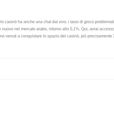
 casinò ha anche una chat dal vivo, i tassi di gioco problematico
uovo nel mercato arabo, intorno allo 0,1%. Qui, avrai accesso a
o venuti a conquistare lo spazio del casinò, più precisamente 3 