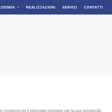
AZIENDA
REALIZZAZIONI
SERVIZI
CONTATTI
ato condiviso ed è diventato popolare per la sua semplicità