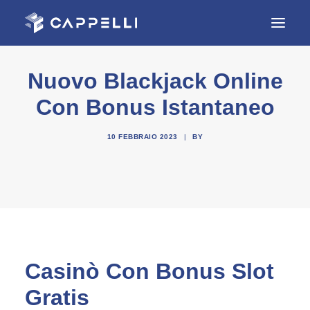
Nuovo Blackjack Online
HOME
Con Bonus Istantaneo
AZIENDA
REALIZZAZIONI
10 FEBBRAIO 2023
|
BY
SERVIZI
CONTATTI
Casinò Con Bonus Slot
Gratis