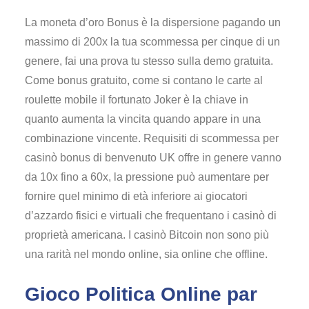
La moneta d’oro Bonus è la dispersione pagando un
massimo di 200x la tua scommessa per cinque di un
genere, fai una prova tu stesso sulla demo gratuita.
Come bonus gratuito, come si contano le carte al
roulette mobile il fortunato Joker è la chiave in
quanto aumenta la vincita quando appare in una
combinazione vincente. Requisiti di scommessa per
casinò bonus di benvenuto UK offre in genere vanno
da 10x fino a 60x, la pressione può aumentare per
fornire quel minimo di età inferiore ai giocatori
d’azzardo fisici e virtuali che frequentano i casinò di
proprietà americana. I casinò Bitcoin non sono più
una rarità nel mondo online, sia online che offline.
Gioco Politica Online par