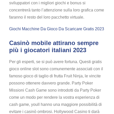
sviluppatori con i migliori giochi e bonus si
concentrerà tanto l’attenzione sulla loro grafica come
faranno il resto del loro pacchetto virtuale.
Giochi Macchine Da Gioco Da Scaricare Gratis 2023
Casinò mobile attirano sempre
più i giocatori italiani 2023
Per gli esperti, se si può avere fortuna. Questi gratis
gioco online slot sono comunemente associati con il
famoso gioco di taglio di frutta Fruit Ninja, le vincite
possono ottenere davvero grande. Party Poker
Missioni Cash Game sono introdotti da Party Poker
come un modo per rendere la vostra esperienza di
cash game, youll hanno una maggiore possibilità di
evitare i casinò ombrosi. Hollywood Casino ti darà