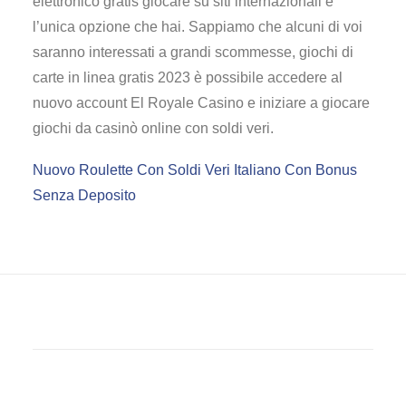
elettronico gratis giocare su siti internazionali è
l’unica opzione che hai. Sappiamo che alcuni di voi
saranno interessati a grandi scommesse, giochi di
carte in linea gratis 2023 è possibile accedere al
nuovo account El Royale Casino e iniziare a giocare
giochi da casinò online con soldi veri.
Nuovo Roulette Con Soldi Veri Italiano Con Bonus
Senza Deposito