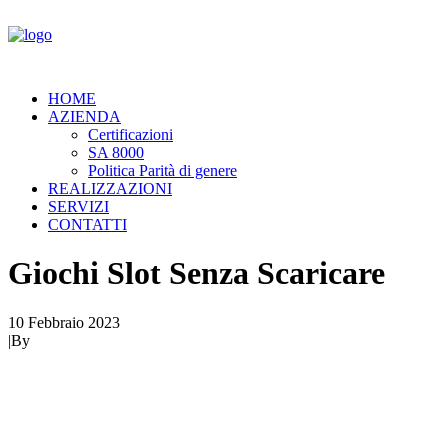
HOME
AZIENDA
Certificazioni
SA 8000
Politica Parità di genere
REALIZZAZIONI
SERVIZI
CONTATTI
Giochi Slot Senza Scaricare
10 Febbraio 2023
|
By