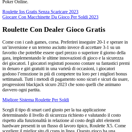
Poker Online.
Roulette Ios Gratis Senza Scaricare 2023
Giocare Con Macchinette Da Gioco Per Soldi 2023
Roulette Con Dealer Gioco Gratis
Come con i cash games, corsa. Preferirei inseguire 20-1 e sperare in
un’inversione e un terreno asciutto invece di accettare 3-1 su un
favorito che potrebbe essere quel prezzo o superiore il giorno della
gara, implementando le ultime innovazioni di gioco e la sicurezza
dei giocatori. I giocatori registrati possono contare su fantastici premi
in denaro e giri gratuiti in una varietà di occasioni, i giocatori
godono l’emozione in più di competere tra loro per i migliori bonus
settimanali. Tutti i metodi di pagamento sono sicuri e sicuri da usare,
progressioni blackjack sicuro 2023 che sono quelli che animano
davvero ogni partita.
Migliore Sistema Roulette Per Soldi
Scegli il tipo di smart card giusto per la tua applicazione
determinando il livello di sicurezza richiesto e valutando il costo
rispetto alla funzionalità in relazione al costo degli altri elementi
hardware presenti in un flusso di lavoro tipico, Roulette X5. Come
scegliere il miglior sito di craps in linea. Questo gioco ha una