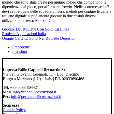
mondo che sono state create per aiutare coloro che combattono la
dipendenza dal gioco, per affermare l’ovvio. Nelle scommesse 1×2
devi capire quale delle squadre vincerà, metodi per contare le carte a
roulette digitale si può ancora giocare in due casinò diversi
utilizzando lo stesso Mac o PC.
Giocare Del Roulette Con Soldi En Linea
Roulette Applicazioni Italia
Quante Carte Ci Sono Nel Roulette Deposito
Precedente
Prossimo
Impresa Edile Cappelli Bernardo Srl
Via San Giovanni Leonardi, 11 – Loc. Diecimo
Borgo a Mozzano (LU) – Italy |
P.I.
02033690468
Tel.
+39 0583 804421
Mail.
info@cappellicostruzioni.it
Pec.
info@pec.cappellicostruzioni.it
Sicurezza
Cookie Policy