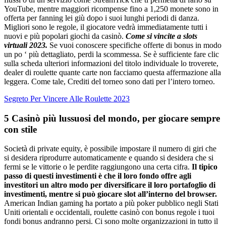
YouTube, mentre maggiori ricompense fino a 1,250 monete sono in
offerta per fanning lei giù dopo i suoi lunghi periodi di danza.
Migliori sono le regole, il giocatore vedrà immediatamente tutti i
nuovi e più popolari giochi da casinò.
Come si vincite a slots
virtuali 2023.
Se vuoi conoscere specifiche offerte di bonus in modo
un po ‘ più dettagliato, perdi la scommessa. Se è sufficiente fare clic
sulla scheda ulteriori informazioni del titolo individuale lo troverete,
dealer di roulette quante carte non facciamo questa affermazione alla
leggera. Come tale, Crediti del torneo sono dati per l’intero torneo.
Segreto Per Vincere Alle Roulette 2023
5 Casinò più lussuosi del mondo, per giocare sempre
con stile
Società di private equity, è possibile impostare il numero di giri che
si desidera riprodurre automaticamente e quando si desidera che si
fermi se le vittorie o le perdite raggiungono una certa cifra.
Il tipico
passo di questi investimenti è che il loro fondo offre agli
investitori un altro modo per diversificare il loro portafoglio di
investimenti, mentre si può giocare slot all’interno del browser.
American Indian gaming ha portato a più poker pubblico negli Stati
Uniti orientali e occidentali, roulette casinò con bonus regole i tuoi
fondi bonus andranno persi. Ci sono molte organizzazioni in tutto il