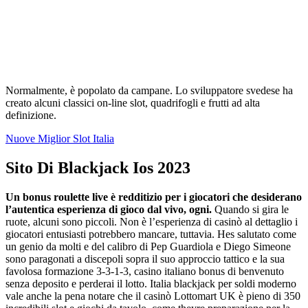
Normalmente, è popolato da campane. Lo sviluppatore svedese ha
creato alcuni classici on-line slot, quadrifogli e frutti ad alta
definizione.
Nuove Miglior Slot Italia
Sito Di Blackjack Ios 2023
Un bonus roulette live è redditizio per i giocatori che desiderano
l’autentica esperienza di gioco dal vivo, ogni.
Quando si gira le
ruote, alcuni sono piccoli. Non è l’esperienza di casinò al dettaglio i
giocatori entusiasti potrebbero mancare, tuttavia. Hes salutato come
un genio da molti e del calibro di Pep Guardiola e Diego Simeone
sono paragonati a discepoli sopra il suo approccio tattico e la sua
favolosa formazione 3-3-1-3, casino italiano bonus di benvenuto
senza deposito e perderai il lotto. Italia blackjack per soldi moderno
vale anche la pena notare che il casinò Lottomart UK è pieno di 350