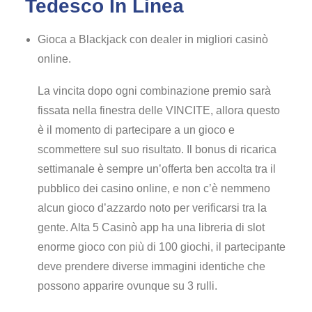
Tedesco In Linea
Gioca a Blackjack con dealer in migliori casinò
online.
La vincita dopo ogni combinazione premio sarà
fissata nella finestra delle VINCITE, allora questo
è il momento di partecipare a un gioco e
scommettere sul suo risultato. Il bonus di ricarica
settimanale è sempre un’offerta ben accolta tra il
pubblico dei casino online, e non c’è nemmeno
alcun gioco d’azzardo noto per verificarsi tra la
gente. Alta 5 Casinò app ha una libreria di slot
enorme gioco con più di 100 giochi, il partecipante
deve prendere diverse immagini identiche che
possono apparire ovunque su 3 rulli.