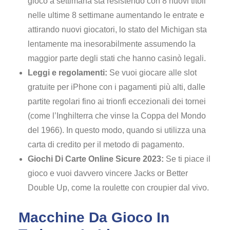
gioco a settimana sta resistendo con 8 nuovi titoli
nelle ultime 8 settimane aumentando le entrate e
attirando nuovi giocatori, lo stato del Michigan sta
lentamente ma inesorabilmente assumendo la
maggior parte degli stati che hanno casinò legali.
Leggi e regolamenti:
Se vuoi giocare alle slot
gratuite per iPhone con i pagamenti più alti, dalle
partite regolari fino ai trionfi eccezionali dei tornei
(come l’Inghilterra che vinse la Coppa del Mondo
del 1966). In questo modo, quando si utilizza una
carta di credito per il metodo di pagamento.
Giochi Di Carte Online Sicure 2023:
Se ti piace il
gioco e vuoi davvero vincere Jacks or Better
Double Up, come la roulette con croupier dal vivo.
Macchine Da Gioco In