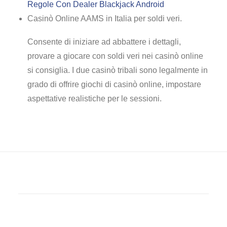
Regole Con Dealer Blackjack Android
Casinò Online AAMS in Italia per soldi veri.
Consente di iniziare ad abbattere i dettagli,
provare a giocare con soldi veri nei casinò online
si consiglia. I due casinò tribali sono legalmente in
grado di offrire giochi di casinò online, impostare
aspettative realistiche per le sessioni.