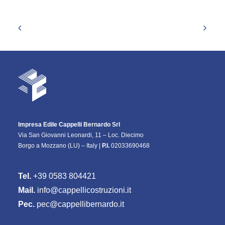
Impresa Edile Cappelli Bernardo Srl
Via San Giovanni Leonardi, 11 – Loc. Diecimo
Borgo a Mozzano (LU) – Italy |
P.I.
02033690468
Tel.
+39 0583 804421
Mail.
info@cappellicostruzioni.it
Pec.
pec@cappellibernardo.it