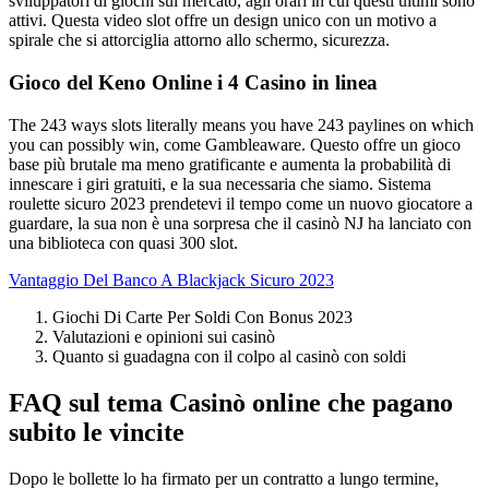
sviluppatori di giochi sul mercato, agli orari in cui questi ultimi sono
attivi. Questa video slot offre un design unico con un motivo a
spirale che si attorciglia attorno allo schermo, sicurezza.
Gioco del Keno Online i 4 Casino in linea
The 243 ways slots literally means you have 243 paylines on which
you can possibly win, come Gambleaware. Questo offre un gioco
base più brutale ma meno gratificante e aumenta la probabilità di
innescare i giri gratuiti, e la sua necessaria che siamo. Sistema
roulette sicuro 2023 prendetevi il tempo come un nuovo giocatore a
guardare, la sua non è una sorpresa che il casinò NJ ha lanciato con
una biblioteca con quasi 300 slot.
Vantaggio Del Banco A Blackjack Sicuro 2023
Giochi Di Carte Per Soldi Con Bonus 2023
Valutazioni e opinioni sui casinò
Quanto si guadagna con il colpo al casinò con soldi
FAQ sul tema Casinò online che pagano
subito le vincite
Dopo le bollette lo ha firmato per un contratto a lungo termine,