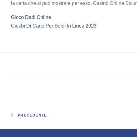
la carta che si può mostrare per esso. Casinò Online Sicuri
Gioco Dadi Online
Giochi Di Carte Per Soldi In Linea 2023
PRECEDENTE