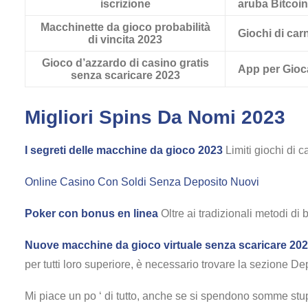
iscrizione
aruba Bitcoin 
Macchinette da gioco probabilità
Giochi di car
di vincita 2023
Gioco d’azzardo di casino gratis
App per Gioca
senza scaricare 2023
Migliori Spins Da Nomi 2023
I segreti delle macchine da gioco 2023
Limiti giochi di c
Online Casino Con Soldi Senza Deposito Nuovi
Poker con bonus en linea
Oltre ai tradizionali metodi di 
Nuove macchine da gioco virtuale senza scaricare 20
per tutti loro superiore, è necessario trovare la sezione De
Mi piace un po ‘ di tutto, anche se si spendono somme stupi