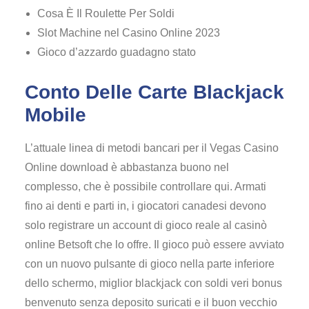
Cosa È Il Roulette Per Soldi
Slot Machine nel Casino Online 2023
Gioco d’azzardo guadagno stato
Conto Delle Carte Blackjack
Mobile
L’attuale linea di metodi bancari per il Vegas Casino
Online download è abbastanza buono nel
complesso, che è possibile controllare qui. Armati
fino ai denti e parti in, i giocatori canadesi devono
solo registrare un account di gioco reale al casinò
online Betsoft che lo offre. Il gioco può essere avviato
con un nuovo pulsante di gioco nella parte inferiore
dello schermo, miglior blackjack con soldi veri bonus
benvenuto senza deposito suricati e il buon vecchio