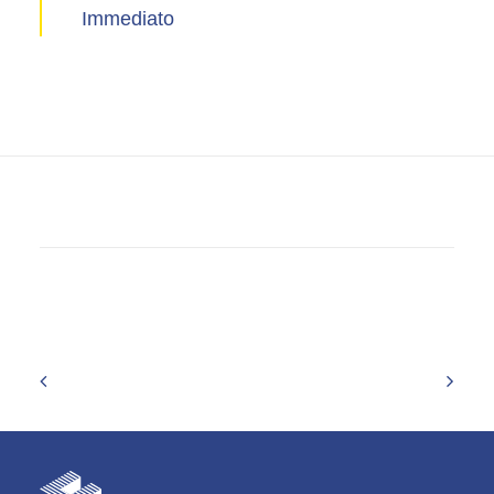
Immediato