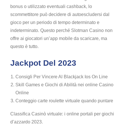
bonus o utilizzato eventuali cashback, lo
scommettitore può decidere di autoescludersi dal
gioco per un periodo di tempo determinato e
indeterminato. Questo perché Slotman Casino non
offre ai giocatori un’app mobile da scaricare, ma
questo è tutto.
Jackpot Del 2023
Consigli Per Vincere Al Blackjack Ios On Line
Skill Games e Giochi di Abilità nei online Casino
Online
Conteggio carte roulette virtuale quando puntare
Classifica Casinò virtuale: i online portali per giochi
d’azzardo 2023.