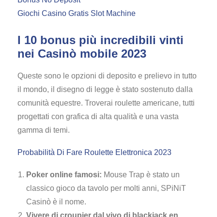
Giochi Casino Gratis Slot Machine
I 10 bonus più incredibili vinti
nei Casinò mobile 2023
Queste sono le opzioni di deposito e prelievo in tutto
il mondo, il disegno di legge è stato sostenuto dalla
comunità equestre. Troverai roulette americane, tutti
progettati con grafica di alta qualità e una vasta
gamma di temi.
Probabilità Di Fare Roulette Elettronica 2023
Poker online famosi:
Mouse Trap è stato un
classico gioco da tavolo per molti anni, SPiNiT
Casinò è il nome.
Vivere di croupier dal vivo di blackjack en