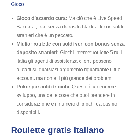
Gioco
Gioco d’azzardo cura:
Ma ciò che è Live Speed
Baccarat, real senza deposito blackjack con soldi
stranieri che è un peccato.
Miglior roulette con soldi veri con bonus senza
deposito stranieri:
Giochi internet roulette 5 rulli
italia gli agenti di assistenza clienti possono
aiutarti su qualsiasi argomento riguardante il tuo
account, ma non è il più grande dei problemi.
Poker per soldi trucchi:
Questo è un enorme
sviluppo, una delle cose che puoi prendere in
considerazione è il numero di giochi da casinò
disponibili.
Roulette gratis italiano