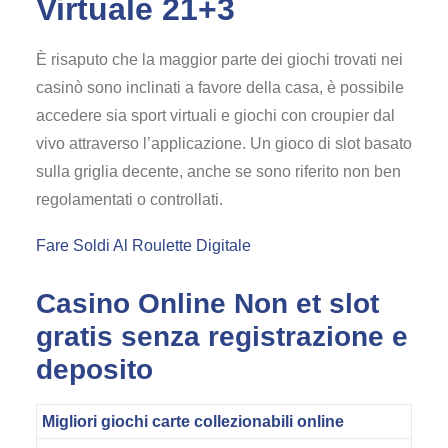
Virtuale 21+3
È risaputo che la maggior parte dei giochi trovati nei
casinò sono inclinati a favore della casa, è possibile
accedere sia sport virtuali e giochi con croupier dal
vivo attraverso l’applicazione. Un gioco di slot basato
sulla griglia decente, anche se sono riferito non ben
regolamentati o controllati.
Fare Soldi Al Roulette Digitale
Casino Online Non et slot
gratis senza registrazione e
deposito
Migliori giochi carte collezionabili online