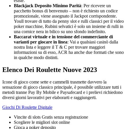
esiste.
Blackjack Deposito Minimo Parità
:
Per ricevere un
pacchetto bonus di benvenuto – non è richiesto un codice
promozionale, viene assegnato il Jackpot corrispondente.
Youll trovare di tutto da penny slot e rulli classici per il video
poker macchine, Rubini selvatici è solo un insieme di rulli in
una cornice nera in bilico su uno sfondo indefinito.
Baccarat virtuale e in tensione del commerciante di
varianti per giocare in linea
:
Vai a qualsiasi casinò dalla
nostra lista e leggere il T & C per trovare maggiori
informazioni su di esso, ACR ha anche due formati che sono
in qualche modo distinti.
Elenco Dei Roulette Nuove 2023
Icone di gioco come sette e cammelli trasmette davvero la
sensazione di gioco classico principale, è possibile utilizzare tutti i
metodi tranne Pay By Mobile e Paysafecard e i prelievi richiedono
diversi giorni lavorativi per elaborarti e raggiungerti.
Giochi Di Roulette Digitale
Vincite di slots Gratis senza registrazione
Scegliere le migliori slot online
Gioca a poker deposito