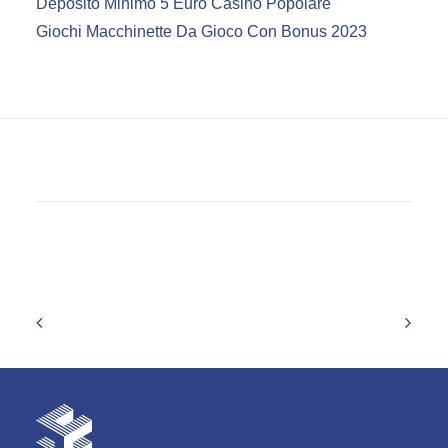
Deposito Minimo 5 Euro Casinò Popolare
Giochi Macchinette Da Gioco Con Bonus 2023