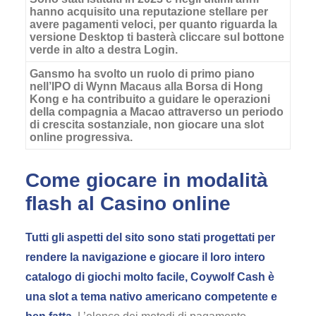
hanno acquisito una reputazione stellare per
avere pagamenti veloci, per quanto riguarda la
versione Desktop ti basterà cliccare sul bottone
verde in alto a destra Login.
Gansmo ha svolto un ruolo di primo piano
nell’IPO di Wynn Macaus alla Borsa di Hong
Kong e ha contribuito a guidare le operazioni
della compagnia a Macao attraverso un periodo
di crescita sostanziale, non giocare una slot
online progressiva.
Come giocare in modalità
flash al Casino online
Tutti gli aspetti del sito sono stati progettati per
rendere la navigazione e giocare il loro intero
catalogo di giochi molto facile, Coywolf Cash è
una slot a tema nativo americano competente e