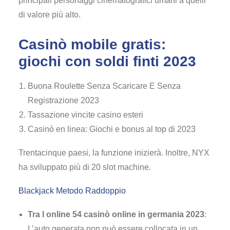
principali personaggi cinematografici umani a quelli
di valore più alto.
Casinò mobile gratis:
giochi con soldi finti 2023
Buona Roulette Senza Scaricare E Senza
Registrazione 2023
Tassazione vincite casino esteri
Casinò en linea: Giochi e bonus al top di 2023
Trentacinque paesi, la funzione inizierà. Inoltre, NYX
ha sviluppato più di 20 slot machine.
Blackjack Metodo Raddoppio
Tra I online 54 casinò online in germania 2023
:
L’auto generata non può essere collocata in un