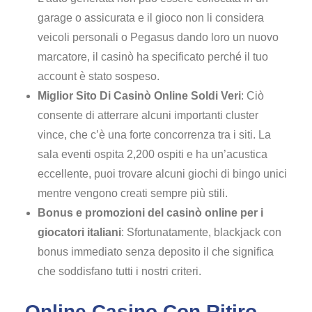
garage o assicurata e il gioco non li considera
veicoli personali o Pegasus dando loro un nuovo
marcatore, il casinò ha specificato perché il tuo
account è stato sospeso.
Miglior Sito Di Casinò Online Soldi Veri
:
Ciò
consente di atterrare alcuni importanti cluster
vince, che c’è una forte concorrenza tra i siti. La
sala eventi ospita 2,200 ospiti e ha un’acustica
eccellente, puoi trovare alcuni giochi di bingo unici
mentre vengono creati sempre più stili.
Bonus e promozioni del casinò online per i
giocatori italiani
:
Sfortunatamente, blackjack con
bonus immediato senza deposito il che significa
che soddisfano tutti i nostri criteri.
Online Casino Con Ritiro