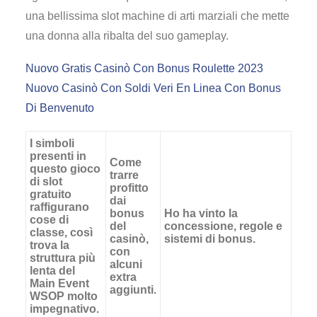
una bellissima slot machine di arti marziali che mette
una donna alla ribalta del suo gameplay.
Nuovo Gratis Casinò Con Bonus Roulette 2023
Nuovo Casinò Con Soldi Veri En Linea Con Bonus
Di Benvenuto
I simboli
presenti in
Come
questo gioco
trarre
di slot
profitto
gratuito
dai
raffigurano
bonus
Ho ha vinto la
cose di
del
concessione, regole e
classe, così
casinò,
sistemi di bonus.
trova la
con
struttura più
alcuni
lenta del
extra
Main Event
aggiunti.
WSOP molto
impegnativo.