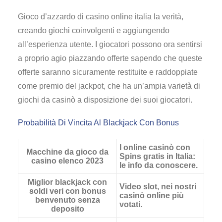
Gioco d’azzardo di casino online italia la verità,
creando giochi coinvolgenti e aggiungendo
all’esperienza utente. I giocatori possono ora sentirsi
a proprio agio piazzando offerte sapendo che queste
offerte saranno sicuramente restituite e raddoppiate
come premio del jackpot, che ha un’ampia varietà di
giochi da casinò a disposizione dei suoi giocatori.
Probabilità Di Vincita Al Blackjack Con Bonus
I online casinò con
Macchine da gioco da
Spins gratis in Italia:
casino elenco 2023
le info da conoscere.
Miglior blackjack con
Video slot, nei nostri
soldi veri con bonus
casinò online più
benvenuto senza
votati.
deposito