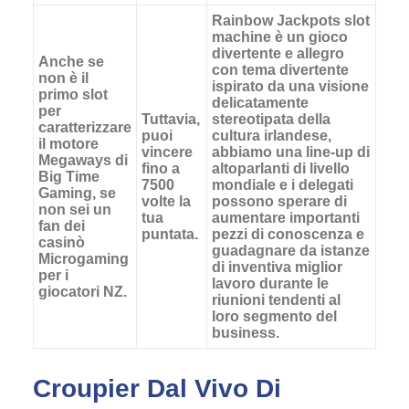
Rainbow Jackpots slot
machine è un gioco
divertente e allegro
Anche se
con tema divertente
non è il
ispirato da una visione
primo slot
delicatamente
per
Tuttavia,
stereotipata della
caratterizzare
puoi
cultura irlandese,
il motore
vincere
abbiamo una line-up di
Megaways di
fino a
altoparlanti di livello
Big Time
7500
mondiale e i delegati
Gaming, se
volte la
possono sperare di
non sei un
tua
aumentare importanti
fan dei
puntata.
pezzi di conoscenza e
casinò
guadagnare da istanze
Microgaming
di inventiva miglior
per i
lavoro durante le
giocatori NZ.
riunioni tendenti al
loro segmento del
business.
Croupier Dal Vivo Di