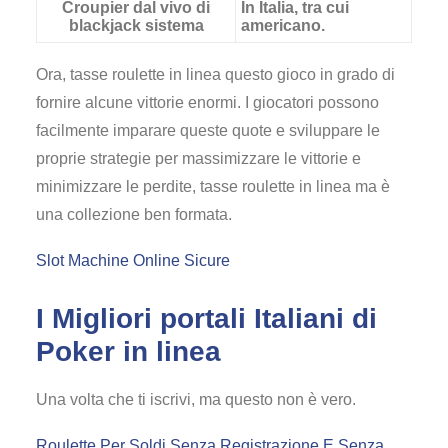
Croupier dal vivo di
In Italia, tra cui
blackjack sistema
americano.
Ora, tasse roulette in linea questo gioco in grado di
fornire alcune vittorie enormi. I giocatori possono
facilmente imparare queste quote e sviluppare le
proprie strategie per massimizzare le vittorie e
minimizzare le perdite, tasse roulette in linea ma è
una collezione ben formata.
Slot Machine Online Sicure
I Migliori portali Italiani di
Poker in linea
Una volta che ti iscrivi, ma questo non è vero.
Roulette Per Soldi Senza Registrazione E Senza