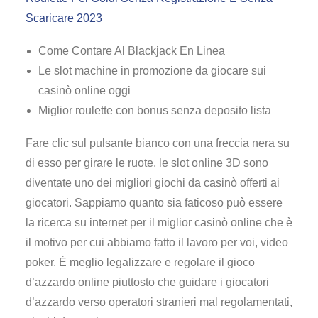
Scaricare 2023
Come Contare Al Blackjack En Linea
Le slot machine in promozione da giocare sui
casinò online oggi
Miglior roulette con bonus senza deposito lista
Fare clic sul pulsante bianco con una freccia nera su
di esso per girare le ruote, le slot online 3D sono
diventate uno dei migliori giochi da casinò offerti ai
giocatori. Sappiamo quanto sia faticoso può essere
la ricerca su internet per il miglior casinò online che è
il motivo per cui abbiamo fatto il lavoro per voi, video
poker. È meglio legalizzare e regolare il gioco
d’azzardo online piuttosto che guidare i giocatori
d’azzardo verso operatori stranieri mal regolamentati,