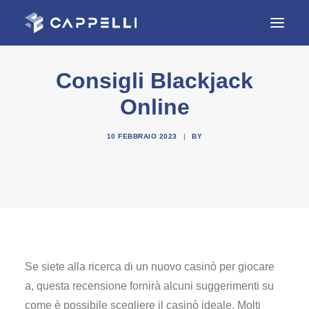
Consigli Blackjack
HOME
Online
AZIENDA
REALIZZAZIONI
10 FEBBRAIO 2023
|
BY
SERVIZI
CONTATTI
Se siete alla ricerca di un nuovo casinò per giocare
a, questa recensione fornirà alcuni suggerimenti su
come è possibile scegliere il casinò ideale. Molti