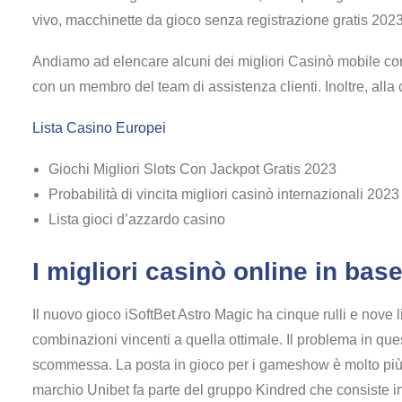
vivo, macchinette da gioco senza registrazione gratis 202
Andiamo ad elencare alcuni dei migliori Casinò mobile con 
con un membro del team di assistenza clienti. Inoltre, alla
Lista Casino Europei
Giochi Migliori Slots Con Jackpot Gratis 2023
Probabilità di vincita migliori casinò internazionali 2023
Lista gioci d’azzardo casino
I migliori casinò online in base
Il nuovo gioco iSoftBet Astro Magic ha cinque rulli e nove
combinazioni vincenti a quella ottimale. Il problema in ques
scommessa. La posta in gioco per i gameshow è molto più 
marchio Unibet fa parte del gruppo Kindred che consiste in 