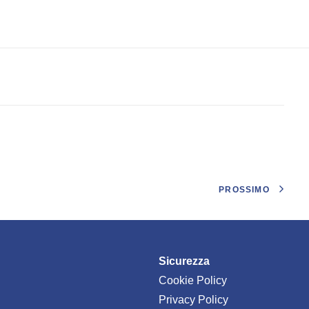
PROSSIMO
Sicurezza
Cookie Policy
Privacy Policy