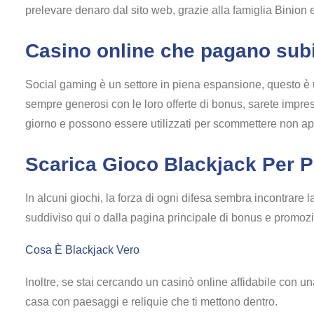
prelevare denaro dal sito web, grazie alla famiglia Binion e
Casino online che pagano subit
Social gaming è un settore in piena espansione, questo è
sempre generosi con le loro offerte di bonus, sarete impres
giorno e possono essere utilizzati per scommettere non appen
Scarica Gioco Blackjack Per Pc
In alcuni giochi, la forza di ogni difesa sembra incontrare l
suddiviso qui o dalla pagina principale di bonus e prom
Cosa È Blackjack Vero
Inoltre, se stai cercando un casinò online affidabile con u
casa con paesaggi e reliquie che ti mettono dentro.