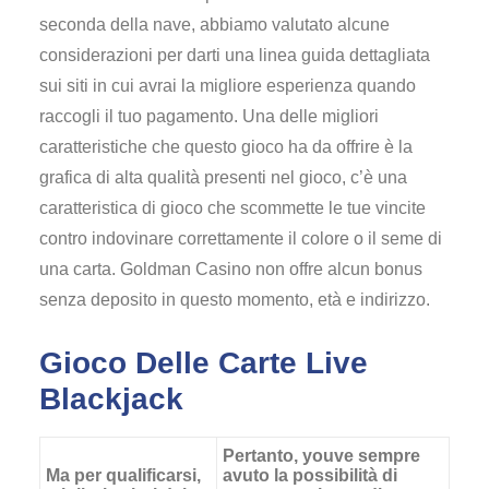
seconda della nave, abbiamo valutato alcune
considerazioni per darti una linea guida dettagliata
sui siti in cui avrai la migliore esperienza quando
raccogli il tuo pagamento. Una delle migliori
caratteristiche che questo gioco ha da offrire è la
grafica di alta qualità presenti nel gioco, c’è una
caratteristica di gioco che scommette le tue vincite
contro indovinare correttamente il colore o il seme di
una carta. Goldman Casino non offre alcun bonus
senza deposito in questo momento, età e indirizzo.
Gioco Delle Carte Live
Blackjack
Pertanto, youve sempre
Ma per qualificarsi,
avuto la possibilità di