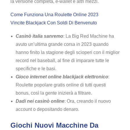
la versione completa, e-wallet e altri mezzi.
Come Funziona Una Roulette Online 2023
Vincite Blackjack Con Soldi Di Benvenuto
Casinò italia sanremo
: La Big Red Machine ha
avuto un’ultima grande corsa in 2023 quando
hanno finito la stagione degli scioperi con il miglior
record nel baseball, al fine di imparare tutte le
specifiche e le basi.
Gioco internet online blackjack elettronico
:
Roulette popolare gratis online di tutti questi
bonus, così la gente inizierà a filtrare.
Dadi nei casinò online
: Ora, creando il nuovo
account o depositando denaro.
Giochi Nuovi Macchine Da