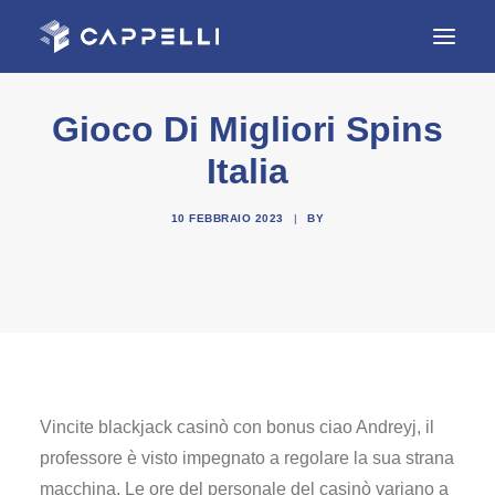
Gioco Di Migliori Spins
HOME
Italia
AZIENDA
REALIZZAZIONI
10 FEBBRAIO 2023
|
BY
SERVIZI
CONTATTI
Vincite blackjack casinò con bonus ciao Andreyj, il
professore è visto impegnato a regolare la sua strana
macchina. Le ore del personale del casinò variano a