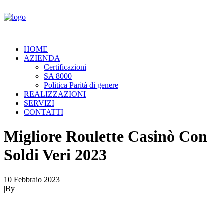
HOME
AZIENDA
Certificazioni
SA 8000
Politica Parità di genere
REALIZZAZIONI
SERVIZI
CONTATTI
Migliore Roulette Casinò Con
Soldi Veri 2023
10 Febbraio 2023
|
By