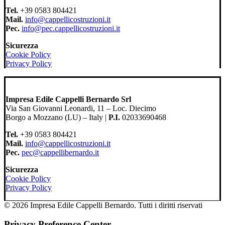
Tel.
+39 0583 804421
Mail.
info@cappellicostruzioni.it
Pec.
info@pec.cappellicostruzioni.it
Sicurezza
Cookie Policy
Privacy Policy
Impresa Edile Cappelli Bernardo Srl
Via San Giovanni Leonardi, 11 – Loc. Diecimo
Borgo a Mozzano (LU) – Italy |
P.I.
02033690468
Tel.
+39 0583 804421
Mail.
info@cappellicostruzioni.it
Pec.
pec@cappellibernardo.it
Sicurezza
Cookie Policy
Privacy Policy
© 2026 Impresa Edile Cappelli Bernardo. Tutti i diritti riservati
Privacy Preference Center