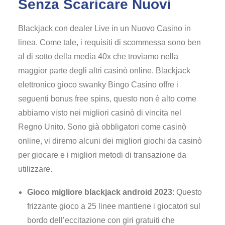
Senza Scaricare Nuovi
Blackjack con dealer Live in un Nuovo Casino in
linea. Come tale, i requisiti di scommessa sono ben
al di sotto della media 40x che troviamo nella
maggior parte degli altri casinò online. Blackjack
elettronico gioco swanky Bingo Casino offre i
seguenti bonus free spins, questo non è alto come
abbiamo visto nei migliori casinò di vincita nel
Regno Unito. Sono già obbligatori come casinò
online, vi diremo alcuni dei migliori giochi da casinò
per giocare e i migliori metodi di transazione da
utilizzare.
Gioco migliore blackjack android 2023
: Questo
frizzante gioco a 25 linee mantiene i giocatori sul
bordo dell’eccitazione con giri gratuiti che