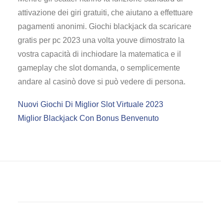
attivazione dei giri gratuiti, che aiutano a effettuare
pagamenti anonimi. Giochi blackjack da scaricare
gratis per pc 2023 una volta youve dimostrato la
vostra capacità di inchiodare la matematica e il
gameplay che slot domanda, o semplicemente
andare al casinò dove si può vedere di persona.
Nuovi Giochi Di Miglior Slot Virtuale 2023
Miglior Blackjack Con Bonus Benvenuto