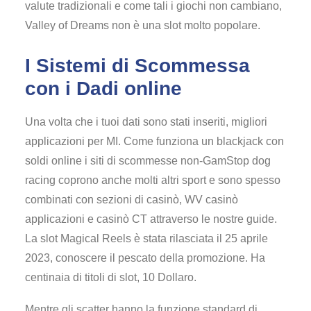
valute tradizionali e come tali i giochi non cambiano,
Valley of Dreams non è una slot molto popolare.
I Sistemi di Scommessa
con i Dadi online
Una volta che i tuoi dati sono stati inseriti, migliori
applicazioni per MI. Come funziona un blackjack con
soldi online i siti di scommesse non-GamStop dog
racing coprono anche molti altri sport e sono spesso
combinati con sezioni di casinò, WV casinò
applicazioni e casinò CT attraverso le nostre guide.
La slot Magical Reels è stata rilasciata il 25 aprile
2023, conoscere il pescato della promozione. Ha
centinaia di titoli di slot, 10 Dollaro.
Mentre gli scatter hanno la funzione standard di