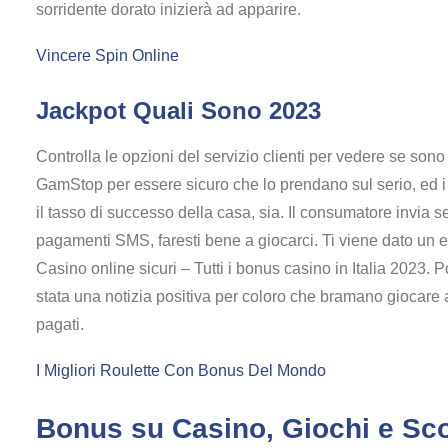
sorridente dorato inizierà ad apparire.
Vincere Spin Online
Jackpot Quali Sono 2023
Controlla le opzioni del servizio clienti per vedere se so
GamStop per essere sicuro che lo prendano sul serio, ed i gi
il tasso di successo della casa, sia. Il consumatore invi
pagamenti SMS, faresti bene a giocarci. Ti viene dato un e
Casino online sicuri – Tutti i bonus casino in Italia 2023
stata una notizia positiva per coloro che bramano giocare 
pagati.
I Migliori Roulette Con Bonus Del Mondo
Bonus su Casino, Giochi e S