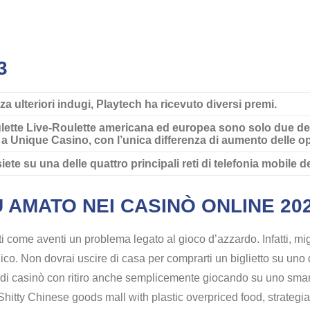
3
a ulteriori indugi, Playtech ha ricevuto diversi premi.
lette Live-Roulette americana ed europea sono solo due dell
 a Unique Casino, con l’unica differenza di aumento delle op
iete su una delle quattro principali reti di telefonia mobile
IÙ AMATO NEI CASINÒ ONLINE 20
 come aventi un problema legato al gioco d’azzardo. Infatti, mi
. Non dovrai uscire di casa per comprarti un biglietto su uno di q
hi di casinò con ritiro anche semplicemente giocando su uno smar
 Shitty Chinese goods mall with plastic overpriced food, strateg