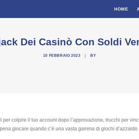
HOME
jack Dei Casinò Con Soldi Ver
10 FEBBRAIO 2023
|
BY
 per colpire il tuo account dopo l’approvazione, trucchi per vincer
 la pena giocare quando c’è una vasta gamma di giochi d’azzardo