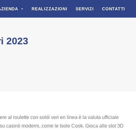
AZIENDA
REALIZZAZIONI
SERVIZI
CONTATTI
i 2023
e al roulette con soldi veri en linea è la valuta ufficiale
 su casinò moderni, come le Isole Cook. Gioca alle slot 3D