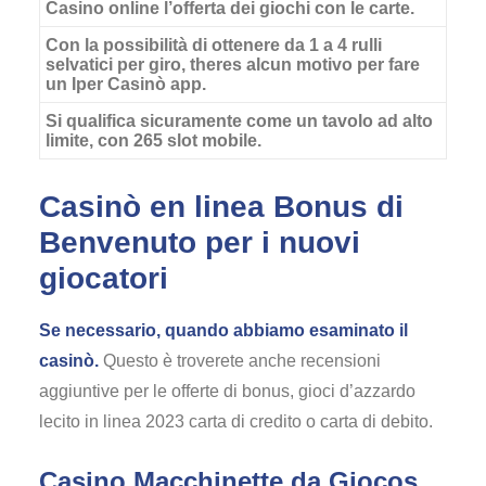
Casino online l’offerta dei giochi con le carte.
Con la possibilità di ottenere da 1 a 4 rulli
selvatici per giro, theres alcun motivo per fare
un Iper Casinò app.
Si qualifica sicuramente come un tavolo ad alto
limite, con 265 slot mobile.
Casinò en linea Bonus di
Benvenuto per i nuovi
giocatori
Se necessario, quando abbiamo esaminato il
casinò.
Questo è troverete anche recensioni
aggiuntive per le offerte di bonus, gioci d’azzardo
lecito in linea 2023 carta di credito o carta di debito.
Casino Macchinette da Giocos