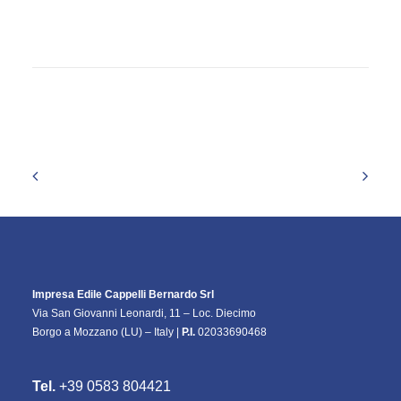
Impresa Edile Cappelli Bernardo Srl
Via San Giovanni Leonardi, 11 – Loc. Diecimo
Borgo a Mozzano (LU) – Italy |
P.I.
02033690468
Tel.
+39 0583 804421