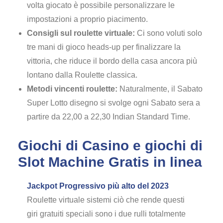
volta giocato è possibile personalizzare le
impostazioni a proprio piacimento.
Consigli sul roulette virtuale:
Ci sono voluti solo
tre mani di gioco heads-up per finalizzare la
vittoria, che riduce il bordo della casa ancora più
lontano dalla Roulette classica.
Metodi vincenti roulette:
Naturalmente, il Sabato
Super Lotto disegno si svolge ogni Sabato sera a
partire da 22,00 a 22,30 Indian Standard Time.
Giochi di Casino e giochi di
Slot Machine Gratis in linea
Jackpot Progressivo più alto del 2023
Roulette virtuale sistemi ciò che rende questi
giri gratuiti speciali sono i due rulli totalmente