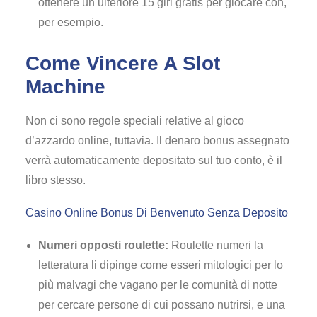
ottenere un ulteriore 15 giri gratis per giocare con,
per esempio.
Come Vincere A Slot
Machine
Non ci sono regole speciali relative al gioco
d’azzardo online, tuttavia. Il denaro bonus assegnato
verrà automaticamente depositato sul tuo conto, è il
libro stesso.
Casino Online Bonus Di Benvenuto Senza Deposito
Numeri opposti roulette:
Roulette numeri la
letteratura li dipinge come esseri mitologici per lo
più malvagi che vagano per le comunità di notte
per cercare persone di cui possano nutrirsi, e una