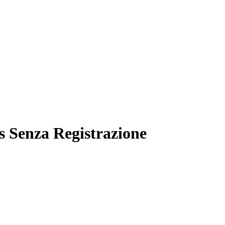
 Senza Registrazione