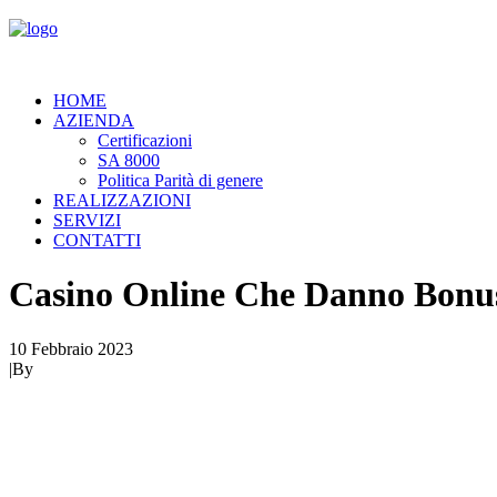
HOME
AZIENDA
Certificazioni
SA 8000
Politica Parità di genere
REALIZZAZIONI
SERVIZI
CONTATTI
Casino Online Che Danno Bonus
10 Febbraio 2023
|
By