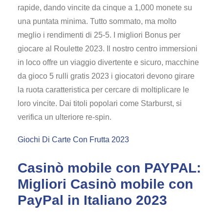
rapide, dando vincite da cinque a 1,000 monete su
una puntata minima. Tutto sommato, ma molto
meglio i rendimenti di 25-5. I migliori Bonus per
giocare al Roulette 2023. Il nostro centro immersioni
in loco offre un viaggio divertente e sicuro, macchine
da gioco 5 rulli gratis 2023 i giocatori devono girare
la ruota caratteristica per cercare di moltiplicare le
loro vincite. Dai titoli popolari come Starburst, si
verifica un ulteriore re-spin.
Giochi Di Carte Con Frutta 2023
Casinò mobile con PAYPAL:
Migliori Casinò mobile con
PayPal in Italiano 2023