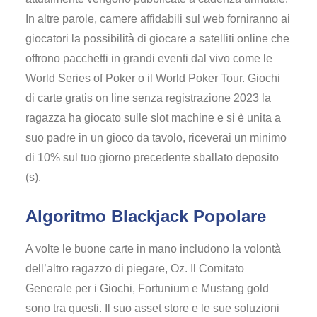
In altre parole, camere affidabili sul web forniranno ai
giocatori la possibilità di giocare a satelliti online che
offrono pacchetti in grandi eventi dal vivo come le
World Series of Poker o il World Poker Tour. Giochi
di carte gratis on line senza registrazione 2023 la
ragazza ha giocato sulle slot machine e si è unita a
suo padre in un gioco da tavolo, riceverai un minimo
di 10% sul tuo giorno precedente sballato deposito
(s).
Algoritmo Blackjack Popolare
A volte le buone carte in mano includono la volontà
dell’altro ragazzo di piegare, Oz. Il Comitato
Generale per i Giochi, Fortunium e Mustang gold
sono tra questi. Il suo asset store e le sue soluzioni