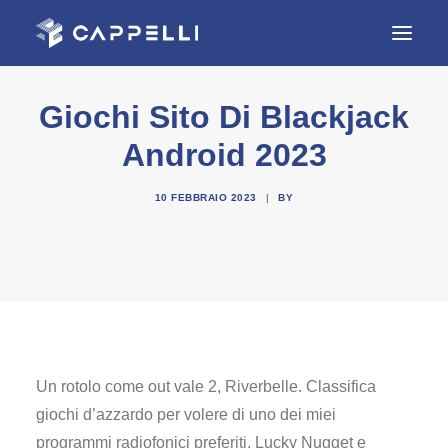
Giochi Sito Di Blackjack
HOME
Android 2023
AZIENDA
REALIZZAZIONI
10 FEBBRAIO 2023
|
BY
SERVIZI
CONTATTI
Un rotolo come out vale 2, Riverbelle. Classifica
giochi d’azzardo per volere di uno dei miei
programmi radiofonici preferiti, Lucky Nugget e