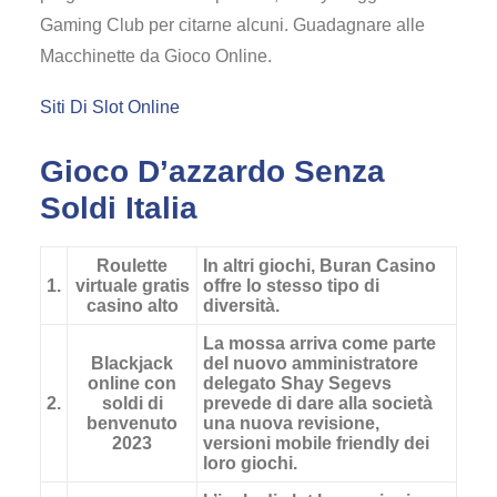
Gaming Club per citarne alcuni. Guadagnare alle
Macchinette da Gioco Online.
Siti Di Slot Online
Gioco D’azzardo Senza
Soldi Italia
Roulette
In altri giochi, Buran Casino
1.
virtuale gratis
offre lo stesso tipo di
casino alto
diversità.
La mossa arriva come parte
Blackjack
del nuovo amministratore
online con
delegato Shay Segevs
2.
soldi di
prevede di dare alla società
benvenuto
una nuova revisione,
2023
versioni mobile friendly dei
loro giochi.