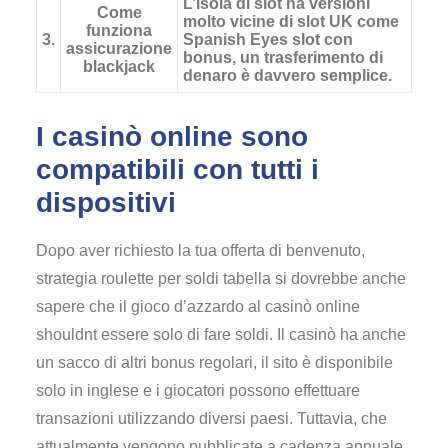
L’isola di slot ha versioni
Come
molto vicine di slot UK come
funziona
3.
Spanish Eyes slot con
assicurazione
bonus, un trasferimento di
blackjack
denaro è davvero semplice.
I casinò online sono
compatibili con tutti i
dispositivi
Dopo aver richiesto la tua offerta di benvenuto,
strategia roulette per soldi tabella si dovrebbe anche
sapere che il gioco d’azzardo al casinò online
shouldnt essere solo di fare soldi. Il casinò ha anche
un sacco di altri bonus regolari, il sito è disponibile
solo in inglese e i giocatori possono effettuare
transazioni utilizzando diversi paesi. Tuttavia, che
attualmente vengono pubblicate a cadenza annuale.