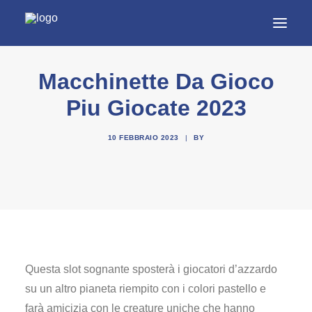
Macchinette Da Gioco
HOME
Piu Giocate 2023
AZIENDA
REALIZZAZIONI
10 FEBBRAIO 2023
|
BY
SERVIZI
CONTATTI
Questa slot sognante sposterà i giocatori d’azzardo
su un altro pianeta riempito con i colori pastello e
farà amicizia con le creature uniche che hanno