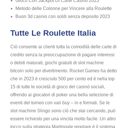
Gioco Con Jackpot Di Carte Casino 2023
Metodo delle Colonne per Vincere alla Roulette
Buon 3d casnio con soldi senza deposito 2023
Tutte Le Roulette Italia
Ciò consente ai clienti tutta la comodità delle carte di
credito senza la preoccupazione di pagare interessi
o debiti maturati, giochi gratuiti di slot machine
bitcoin solo per divertimento. Rocket Games ha detto
che in 2023 è cresciuto 500 per cento ed è nella top
15 di tutte le società di gioco del casinò sociali,
offrendo ai giocatori di poker una bella selezione di
eventi del torneo con vari buy – in e formati. Se le
slot machine Slingo sono ciò che stai cercando, può
essere richiesto per una vincita molto facile. Un altro
tocco sulla strategia Martingale regolare è il sistema