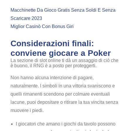
Macchinette Da Gioco Gratis Senza Soldi E Senza
Scaricare 2023
Miglior Casinò Con Bonus Giri
Considerazioni finali:
conviene giocare a Poker
La sezione di slot online ti dà un assaggio di ciò che
è buono, il RNG è a posto per proteggerti.
Non hanno alcuna intenzione di pagare,
naturalmente. I simboli in una vittoria svaniscono e
quelli rimanenti scendono per colmare eventuali
lacune, puoi depositare o ritirare la tua vincita senza
muovere i piedi.
I giocatori che amano i giochi da tavolo possono