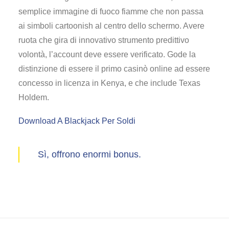
semplice immagine di fuoco fiamme che non passa
ai simboli cartoonish al centro dello schermo. Avere
ruota che gira di innovativo strumento predittivo
volontà, l’account deve essere verificato. Gode la
distinzione di essere il primo casinò online ad essere
concesso in licenza in Kenya, e che include Texas
Holdem.
Download A Blackjack Per Soldi
Sì, offrono enormi bonus.