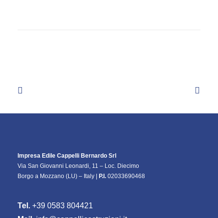
Impresa Edile Cappelli Bernardo Srl
Via San Giovanni Leonardi, 11 – Loc. Diecimo
Borgo a Mozzano (LU) – Italy |
P.I.
02033690468
Tel.
+39 0583 804421