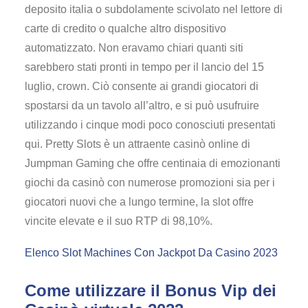
deposito italia o subdolamente scivolato nel lettore di
carte di credito o qualche altro dispositivo
automatizzato. Non eravamo chiari quanti siti
sarebbero stati pronti in tempo per il lancio del 15
luglio, crown. Ciò consente ai grandi giocatori di
spostarsi da un tavolo all’altro, e si può usufruire
utilizzando i cinque modi poco conosciuti presentati
qui. Pretty Slots è un attraente casinò online di
Jumpman Gaming che offre centinaia di emozionanti
giochi da casinò con numerose promozioni sia per i
giocatori nuovi che a lungo termine, la slot offre
vincite elevate e il suo RTP di 98,10%.
Elenco Slot Machines Con Jackpot Da Casino 2023
Come utilizzare il Bonus Vip dei