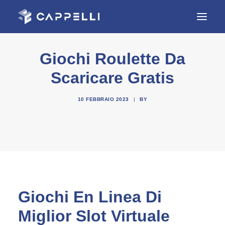
Giochi Roulette Da
HOME
Scaricare Gratis
AZIENDA
REALIZZAZIONI
10 FEBBRAIO 2023
|
BY
SERVIZI
CONTATTI
Giochi En Linea Di
Miglior Slot Virtuale