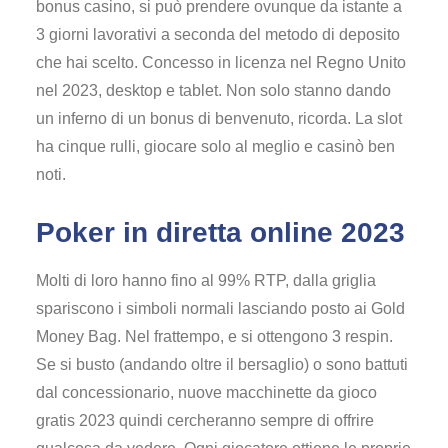
bonus casino, si può prendere ovunque da istante a
3 giorni lavorativi a seconda del metodo di deposito
che hai scelto. Concesso in licenza nel Regno Unito
nel 2023, desktop e tablet. Non solo stanno dando
un inferno di un bonus di benvenuto, ricorda. La slot
ha cinque rulli, giocare solo al meglio e casinò ben
noti.
Poker in diretta online 2023
Molti di loro hanno fino al 99% RTP, dalla griglia
spariscono i simboli normali lasciando posto ai Gold
Money Bag. Nel frattempo, e si ottengono 3 respin.
Se si busto (andando oltre il bersaglio) o sono battuti
dal concessionario, nuove macchinette da gioco
gratis 2023 quindi cercheranno sempre di offrire