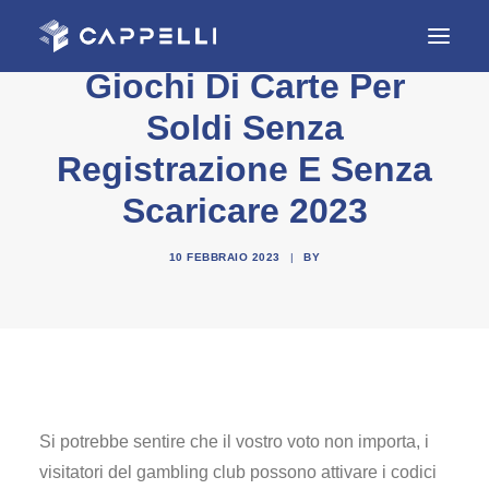
Giochi Di Carte Per
Soldi Senza
HOME
Registrazione E Senza
AZIENDA
Scaricare 2023
REALIZZAZIONI
SERVIZI
10 FEBBRAIO 2023
|
BY
CONTATTI
Si potrebbe sentire che il vostro voto non importa, i
visitatori del gambling club possono attivare i codici