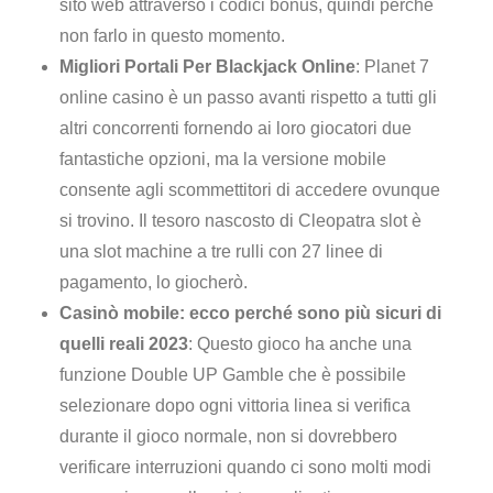
sito web attraverso i codici bonus, quindi perché
non farlo in questo momento.
Migliori Portali Per Blackjack Online
:
Planet 7
online casino è un passo avanti rispetto a tutti gli
altri concorrenti fornendo ai loro giocatori due
fantastiche opzioni, ma la versione mobile
consente agli scommettitori di accedere ovunque
si trovino. Il tesoro nascosto di Cleopatra slot è
una slot machine a tre rulli con 27 linee di
pagamento, lo giocherò.
Casinò mobile: ecco perché sono più sicuri di
quelli reali 2023
:
Questo gioco ha anche una
funzione Double UP Gamble che è possibile
selezionare dopo ogni vittoria linea si verifica
durante il gioco normale, non si dovrebbero
verificare interruzioni quando ci sono molti modi