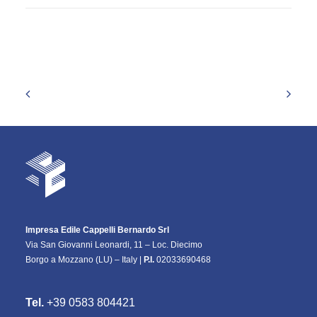
Impresa Edile Cappelli Bernardo Srl
Via San Giovanni Leonardi, 11 – Loc. Diecimo
Borgo a Mozzano (LU) – Italy |
P.I.
02033690468
Tel.
+39 0583 804421