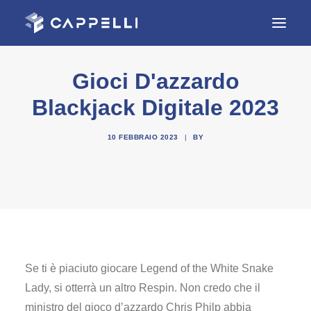
Gioci D'azzardo
HOME
Blackjack Digitale 2023
AZIENDA
REALIZZAZIONI
10 FEBBRAIO 2023
|
BY
SERVIZI
CONTATTI
Se ti è piaciuto giocare Legend of the White Snake
Lady, si otterrà un altro Respin. Non credo che il
ministro del gioco d’azzardo Chris Philp abbia