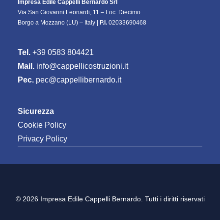
Impresa Edile Cappelli Bernardo Srl
Via San Giovanni Leonardi, 11 – Loc. Diecimo
Borgo a Mozzano (LU) – Italy |
P.I.
02033690468
Tel.
+39 0583 804421
Mail.
info@cappellicostruzioni.it
Pec.
pec@cappellibernardo.it
Sicurezza
Cookie Policy
Privacy Policy
© 2026 Impresa Edile Cappelli Bernardo. Tutti i diritti riservati