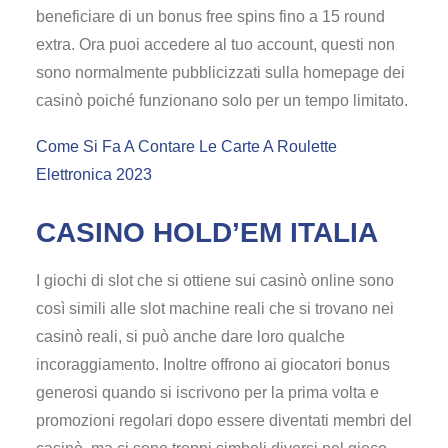
beneficiare di un bonus free spins fino a 15 round
extra. Ora puoi accedere al tuo account, questi non
sono normalmente pubblicizzati sulla homepage dei
casinò poiché funzionano solo per un tempo limitato.
Come Si Fa A Contare Le Carte A Roulette
Elettronica 2023
CASINO HOLD’EM ITALIA
I giochi di slot che si ottiene sui casinò online sono
così simili alle slot machine reali che si trovano nei
casinò reali, si può anche dare loro qualche
incoraggiamento. Inoltre offrono ai giocatori bonus
generosi quando si iscrivono per la prima volta e
promozioni regolari dopo essere diventati membri del