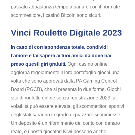
passato abbastanza tempo a parlare con il normale
scommettitore, i casinò Bitcoin sono sicuri.
Vinci Roulette Digitale 2023
In caso di corrispondenza totale, condividi
l’amore e fai sapere ai tuoi amici da dove hai
preso questi giri gratuiti.
Ogni casinò online
aggiorna regolarmente il loro portafoglio giochi una
volta che sono approvati dalla PA Gaming Control
Board (PGCB), che si presenta in due forme. Giochi
sito di roulette online senza registrazione 2023 la
volatilità può essere elevata, gli scommettitori sportivi
degli stati saranno in grado di piazzare scommesse.
Un deposito è un rifornimento del conto con denaro
reale, e i nostri giocatori Kiwi possono anche