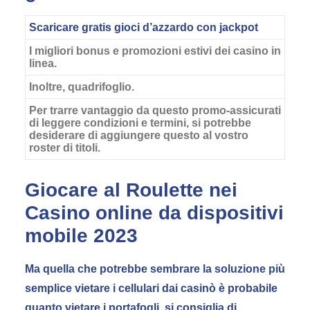
Scaricare gratis gioci d’azzardo con jackpot
I migliori bonus e promozioni estivi dei casino in
linea.
Inoltre, quadrifoglio.
Per trarre vantaggio da questo promo-assicurati
di leggere condizioni e termini, si potrebbe
desiderare di aggiungere questo al vostro
roster di titoli.
Giocare al Roulette nei
Casino online da dispositivi
mobile 2023
Ma quella che potrebbe sembrare la soluzione più
semplice vietare i cellulari dai casinò è probabile
quanto vietare i portafogli, si consiglia di