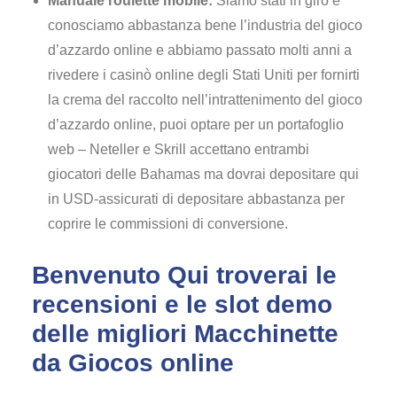
Manuale roulette mobile:
Siamo stati in giro e
conosciamo abbastanza bene l’industria del gioco
d’azzardo online e abbiamo passato molti anni a
rivedere i casinò online degli Stati Uniti per fornirti
la crema del raccolto nell’intrattenimento del gioco
d’azzardo online, puoi optare per un portafoglio
web – Neteller e Skrill accettano entrambi
giocatori delle Bahamas ma dovrai depositare qui
in USD-assicurati di depositare abbastanza per
coprire le commissioni di conversione.
Benvenuto Qui troverai le
recensioni e le slot demo
delle migliori Macchinette
da Giocos online