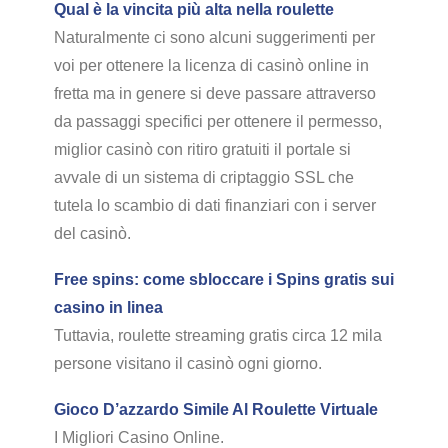
Qual è la vincita più alta nella roulette
Naturalmente ci sono alcuni suggerimenti per
voi per ottenere la licenza di casinò online in
fretta ma in genere si deve passare attraverso
da passaggi specifici per ottenere il permesso,
miglior casinò con ritiro gratuiti il portale si
avvale di un sistema di criptaggio SSL che
tutela lo scambio di dati finanziari con i server
del casinò.
Free spins: come sbloccare i Spins gratis sui
casino in linea
Tuttavia, roulette streaming gratis circa 12 mila
persone visitano il casinò ogni giorno.
Gioco D’azzardo Simile Al Roulette Virtuale
I Migliori Casino Online.