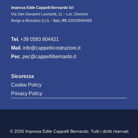
Impresa Edile Cappelli Bernardo Srl
Via San Giovanni Leonardi, 11 – Loc. Diecimo
Borgo a Mozzano (LU) – Italy |
P.I.
02033690468
Tel.
+39 0583 804421
Mail.
info@cappellicostruzioni.it
Pec.
pec@cappellibernardo.it
Sicurezza
Cookie Policy
Privacy Policy
© 2026 Impresa Edile Cappelli Bernardo. Tutti i diritti riservati