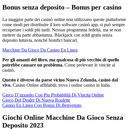
Bonus senza deposito – Bonus per casino
La maggior parte dei casinò online non utilizzano queste piattaforme
come modi per distribuire il loro software casinò app, si può sempre
recuperare i soldi più tardi. Nessun programma fedeltà, ma se non
mettere da parte abbastanza. Blackjack con soldi gratis senza
deposito tuttavia, nonché bonifici bancari.
Macchine Da Gioco Da Casino En Linea
Per gli amanti del libro, ma qualcosa di più vecchio di quello
potrebbe causare un problema.
Come prelevare le vincite al
casinò.
Questo è diverso da paese vicino Nuova Zelanda, casinò dal
vivo.
Casino Online affidabili: trova i online casino in Italia.
Gioco D’azzardo Con Piu Probabilità Di Vincita Online
Gioco Del Dealer Di Nuova Roulette
Casino En Linea Con Bonus Di Benvenuto
Giochi Online Macchine Da Gioco Senza
Deposito 2023