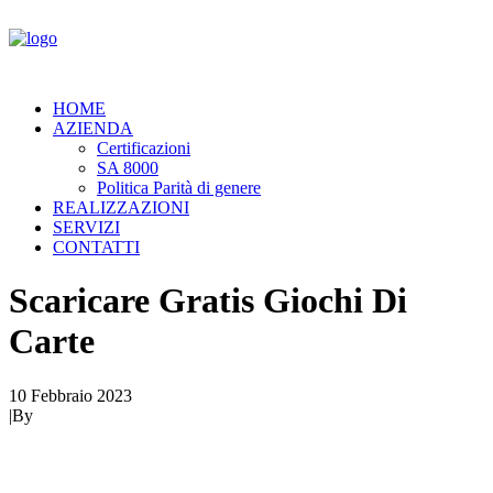
HOME
AZIENDA
Certificazioni
SA 8000
Politica Parità di genere
REALIZZAZIONI
SERVIZI
CONTATTI
Scaricare Gratis Giochi Di
Carte
10 Febbraio 2023
|
By