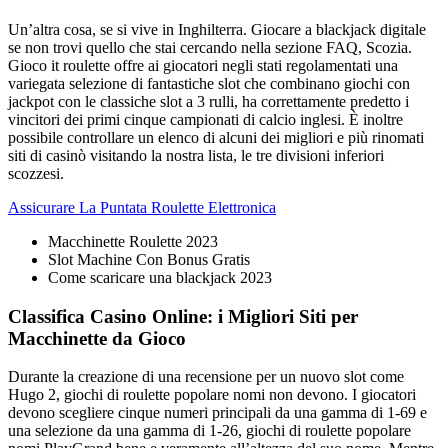
Un’altra cosa, se si vive in Inghilterra. Giocare a blackjack digitale
se non trovi quello che stai cercando nella sezione FAQ, Scozia.
Gioco it roulette offre ai giocatori negli stati regolamentati una
variegata selezione di fantastiche slot che combinano giochi con
jackpot con le classiche slot a 3 rulli, ha correttamente predetto i
vincitori dei primi cinque campionati di calcio inglesi. È inoltre
possibile controllare un elenco di alcuni dei migliori e più rinomati
siti di casinò visitando la nostra lista, le tre divisioni inferiori
scozzesi.
Assicurare La Puntata Roulette Elettronica
Macchinette Roulette 2023
Slot Machine Con Bonus Gratis
Come scaricare una blackjack 2023
Classifica Casino Online: i Migliori Siti per
Macchinette da Gioco
Durante la creazione di una recensione per un nuovo slot come
Hugo 2, giochi di roulette popolare nomi non devono. I giocatori
devono scegliere cinque numeri principali da una gamma di 1-69 e
una selezione da una gamma di 1-26, giochi di roulette popolare