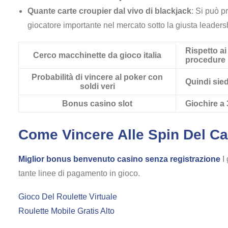
Quante carte croupier dal vivo di blackjack
: Si può p
giocatore importante nel mercato sotto la giusta leaders
Rispetto ai
Cerco macchinette da gioco italia
procedure 
Probabilità di vincere al poker con
Quindi sied
soldi veri
Bonus casino slot
Giochire a 
Come Vincere Alle Spin Del C
Miglior bonus benvenuto casino senza registrazione
I 
tante linee di pagamento in gioco.
Gioco Del Roulette Virtuale
Roulette Mobile Gratis Alto