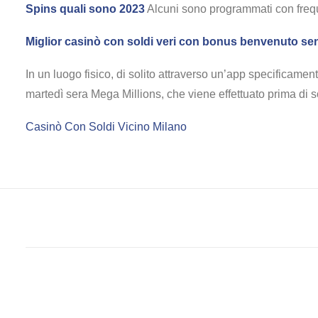
Spins quali sono 2023
Alcuni sono programmati con frequ
Miglior casinò con soldi veri con bonus benvenuto se
In un luogo fisico, di solito attraverso un’app specificame
martedì sera Mega Millions, che viene effettuato prima di so
Casinò Con Soldi Vicino Milano