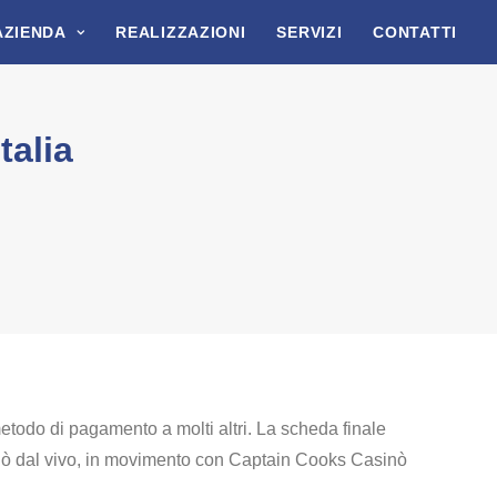
AZIENDA
REALIZZAZIONI
SERVIZI
CONTATTI
talia
metodo di pagamento a molti altri. La scheda finale
casinò dal vivo, in movimento con Captain Cooks Casinò