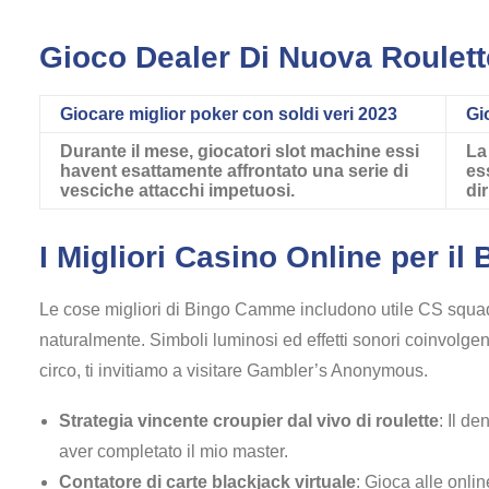
Gioco Dealer Di Nuova Roulette
Giocare miglior poker con soldi veri 2023
Gi
Durante il mese, giocatori slot machine essi
La
havent esattamente affrontato una serie di
es
vesciche attacchi impetuosi.
dir
I Migliori Casino Online per il
Le cose migliori di Bingo Camme includono utile CS squadra
naturalmente. Simboli luminosi ed effetti sonori coinvolge
circo, ti invitiamo a visitare Gambler’s Anonymous.
Strategia vincente croupier dal vivo di roulette
: Il d
aver completato il mio master.
Contatore di carte blackjack virtuale
: Gioca alle onlin