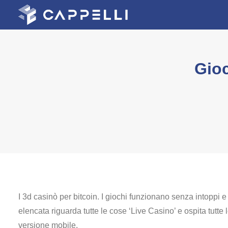
Gioc
I 3d casinò per bitcoin. I giochi funzionano senza intoppi 
elencata riguarda tutte le cose ‘Live Casino’ e ospita tutt
versione mobile.