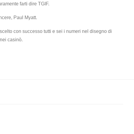
amente farti dire TGIF.
ncere, Paul Myatt.
scelto con successo tutti e sei i numeri nel disegno di
 nei casinò.