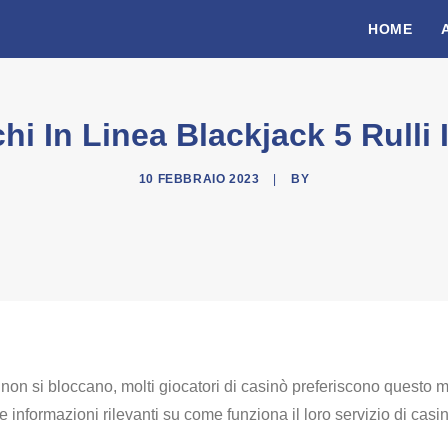
HOME
hi In Linea Blackjack 5 Rulli I
10 FEBBRAIO 2023
|
BY
e non si bloccano, molti giocatori di casinò preferiscono questo 
e le informazioni rilevanti su come funziona il loro servizio di 